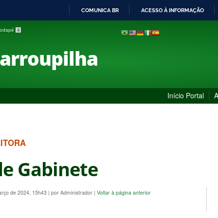
COMUNICA BR
ACESSO À INFORMAÇÃO
IR
 rodapé
4
PARA
O
Farroupilha
CONTEÚDO
Início Portal
A
EITORA
de Gabinete
arço de 2024, 15h43
|
por Administrador
|
Voltar à página anterior