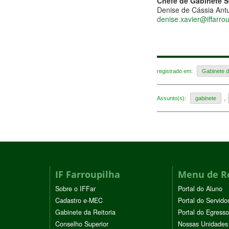
Chefe de Gabinete S
Denise de Cássia Ant
denise.xavier@iffarrou
registrado em:
Gabinete d
Assunto(s):
gabinete
,
IF Farroupilha
Menu de R
Sobre o IFFar
Portal do Aluno
Cadastro e-MEC
Portal do Servido
Gabinete da Reitoria
Portal do Egresso
Conselho Superior
Nossas Unidades