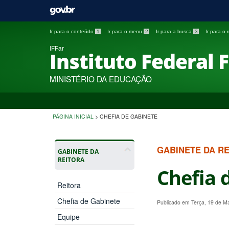
Ir para o conteúdo
1
Ir para o menu
2
Ir para a busca
3
Ir para o
IFFar
Instituto Federal 
MINISTÉRIO DA EDUCAÇÃO
PÁGINA INICIAL
>
CHEFIA DE GABINETE
GABINETE DA R
GABINETE DA
REITORA
Chefia 
Reitora
Chefia de Gabinete
Publicado em Terça, 19 de M
Equipe