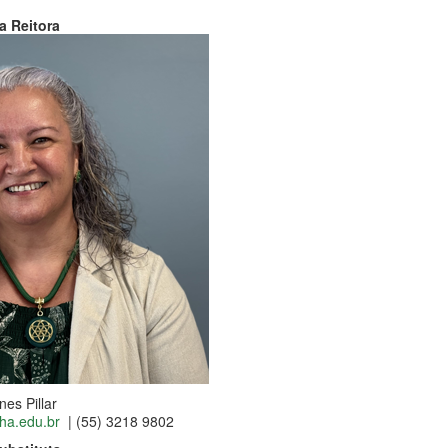
a Reitora
es Pillar
lha.edu.br
| (55) 3218 9802