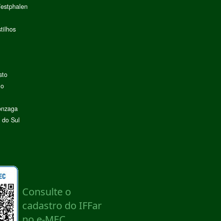
Westphalen
tilhos
sto
lo
onzaga
 do Sul