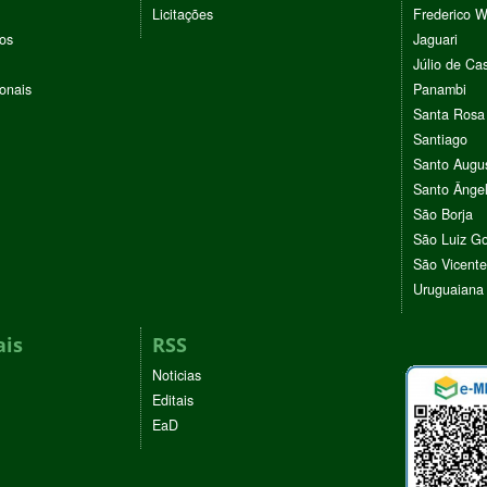
Licitações
Frederico 
vos
Jaguari
Júlio de Cas
ionais
Panambi
Santa Rosa
Santiago
Santo Augu
Santo Ânge
São Borja
São Luiz G
São Vicente
Uruguaiana
ais
RSS
Noticias
Editais
EaD