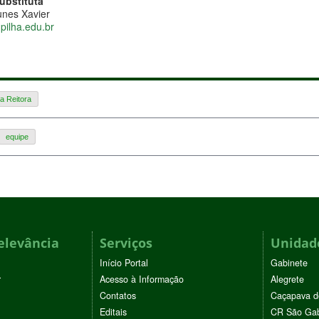
ubstituta
unes Xavier
pilha.edu.br
a Reitora
equipe
elevância
Serviços
Unidade
Início Portal
Gabinete
r
Acesso à Informação
Alegrete
Contatos
Caçapava d
Editais
CR São Gab