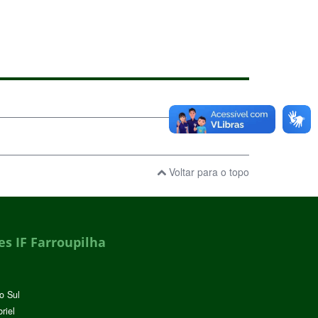
Voltar para o topo
s IF Farroupilha
o Sul
riel