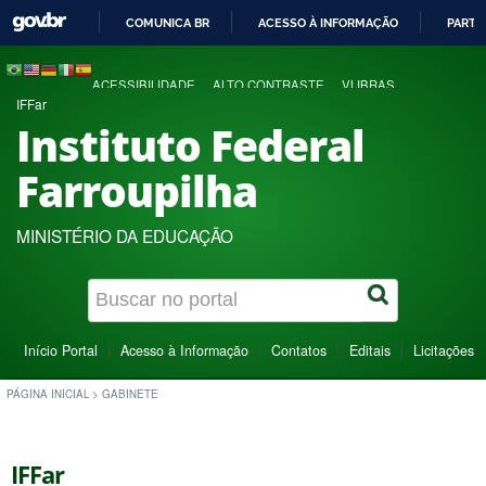
COMUNICA BR
ACESSO À INFORMAÇÃO
PARTI
IR
PARA
ACESSIBILIDADE
ALTO CONTRASTE
VLIBRAS
O
IFFar
CONTEÚDO
Instituto Federal
Farroupilha
MINISTÉRIO DA EDUCAÇÃO
Início Portal
Acesso à Informação
Contatos
Editais
Licitações
PÁGINA INICIAL
>
GABINETE
IFFar