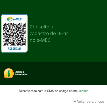
Desenvolvido com o CMS de código aberto
Joomla
Voltar para o topo