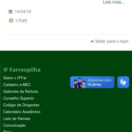
Leia mais...
14/04/16
17h25
Voltar para o topo
IF Farroupilha
Sobre o IFFar
Cadastro e-MEC
Gabinete da Reitoria
Conselho Superior
Colégio de Dirigentes
Calendário Acadêmico
Lista de Ramais
Comunicação