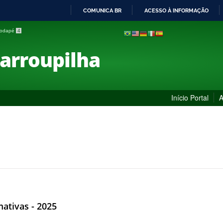
COMUNICA BR
ACESSO À INFORMAÇÃO
IR
 rodapé
4
PARA
O
Farroupilha
CONTEÚDO
Início Portal
A
ativas - 2025