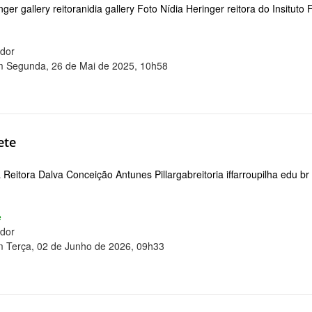
ger gallery reitoranidia gallery Foto Nídia Heringer reitora do Insitut
ador
m Segunda, 26 de Mai de 2025, 10h58
ete
Reitora Dalva Conceição Antunes Pillargabreitoria iffarroupilha edu b
e
ador
m Terça, 02 de Junho de 2026, 09h33