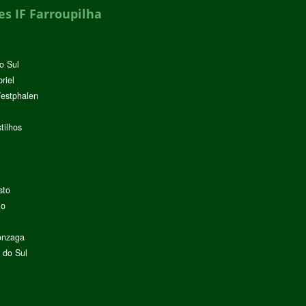
s IF Farroupilha
o Sul
riel
Westphalen
tilhos
sto
lo
onzaga
 do Sul