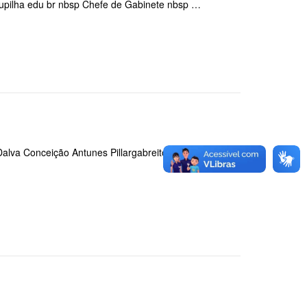
roupilha edu br nbsp Chefe de Gabinete nbsp …
Dalva Conceição Antunes Pillargabreitoria