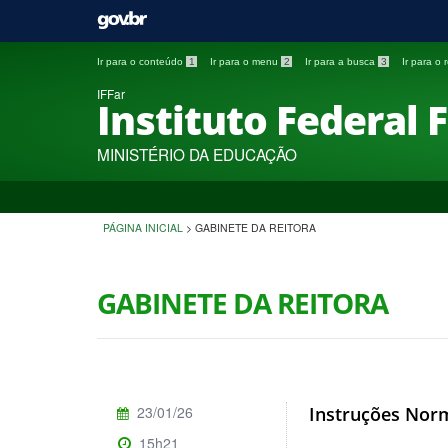
Ir para o conteúdo
1
Ir para o menu
2
Ir para a busca
3
Ir para o
IFFar
Instituto Federal 
MINISTÉRIO DA EDUCAÇÃO
PÁGINA INICIAL
>
GABINETE DA REITORA
GABINETE DA REITORA
23/01/26
Instruções Norm
15h21