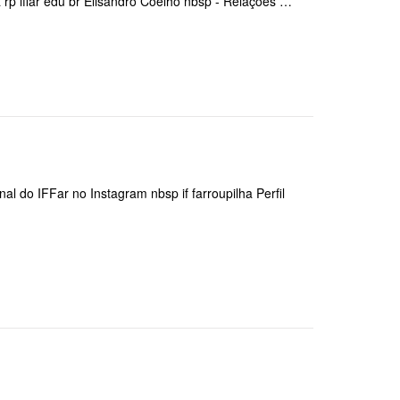
 iffar edu br Elisandro Coelho nbsp - Relações …
onal do IFFar no Instagram nbsp if farroupilha Perfil