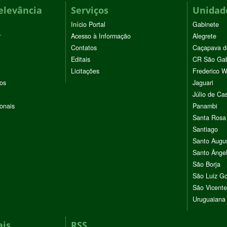
elevância
Serviços
Unidade
Início Portal
Gabinete
r
Acesso à Informação
Alegrete
Contatos
Caçapava d
Editais
CR São Gab
Licitações
Frederico 
vos
Jaguari
Júlio de Cas
ionais
Panambi
Santa Rosa
Santiago
Santo Augu
Santo Ânge
São Borja
São Luiz G
São Vicente
Uruguaiana
ais
RSS