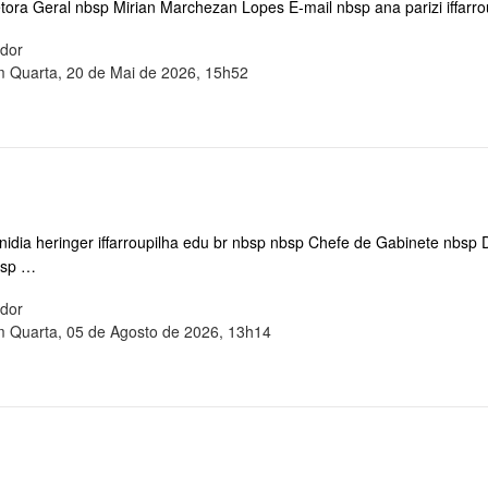
tora Geral nbsp Mirian Marchezan Lopes E-mail nbsp ana parizi iffar
ador
m Quarta, 20 de Mai de 2026, 15h52
nidia heringer iffarroupilha edu br nbsp nbsp Chefe de Gabinete nbsp 
nbsp …
ador
m Quarta, 05 de Agosto de 2026, 13h14