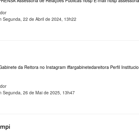
SA Assessoria de Relações Públicas nbsp E-mail nbsp assessoria rp
ador
m Segunda, 22 de Abril de 2024, 13h22
o Gabinete da Reitora no Instagram iffargabinetedareitora Perfil Instituci
ador
m Segunda, 26 de Mai de 2025, 13h47
ampi