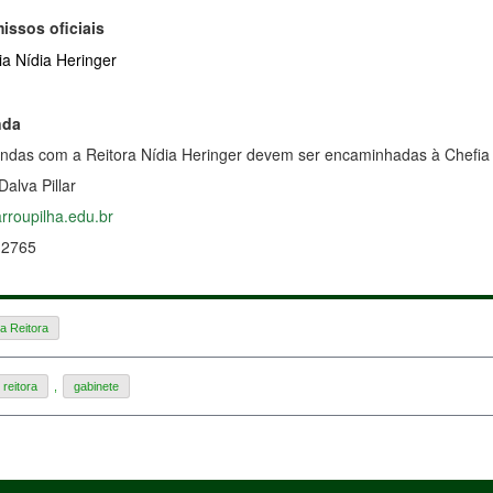
ssos oficiais
ia Nídia Heringer
nda
endas com a Reitora Nídia Heringer devem ser encaminhadas à Chefia 
Dalva Pillar
arroupilha.edu.br
-2765
a Reitora
reitora
,
gabinete