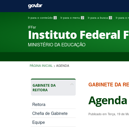
Ir para o conteúdo
1
Ir para o menu
2
Ir para a busca
3
Ir para o
IFFar
Instituto Federal 
MINISTÉRIO DA EDUCAÇÃO
PÁGINA INICIAL
>
AGENDA
GABINETE DA R
GABINETE DA
REITORA
Agenda
Reitora
Chefia de Gabinete
Publicado em Terça, 19 de M
Equipe