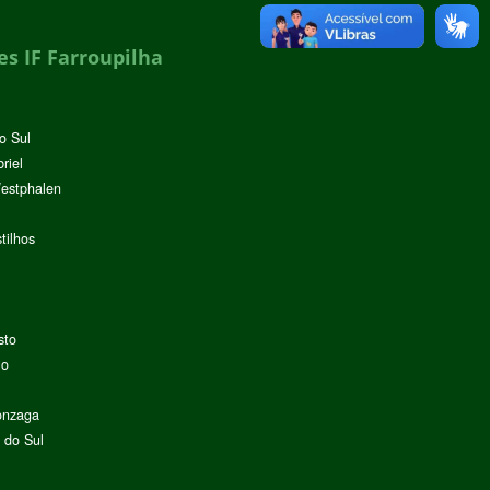
s IF Farroupilha
o Sul
riel
Westphalen
tilhos
sto
lo
onzaga
 do Sul