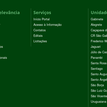
elevância
Serviços
Unidade
Início Portal
Gabinete
r
Acesso à Informação
Alegrete
Contatos
Caçapava d
Editais
CR São Gab
Licitações
Frederico 
vos
Jaguari
Júlio de Cas
ionais
Panambi
Santa Rosa
Santiago
Santo Augu
Santo Ânge
São Borja
São Luiz G
São Vicente
Uruguaiana