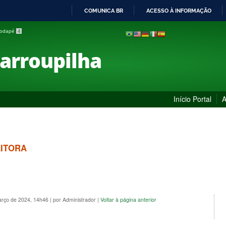
COMUNICA BR
ACESSO À INFORMAÇÃO
IR
 rodapé
4
PARA
O
Farroupilha
CONTEÚDO
Início Portal
A
EITORA
arço de 2024, 14h46
|
por Administrador
|
Voltar à página anterior