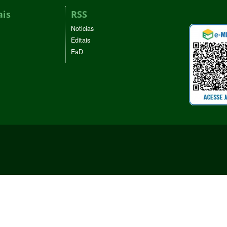
ais
RSS
Noticias
Editais
EaD