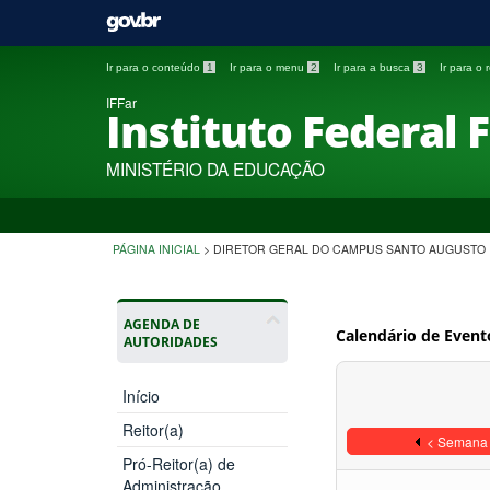
Ir para o conteúdo
1
Ir para o menu
2
Ir para a busca
3
Ir para o
IFFar
Instituto Federal 
MINISTÉRIO DA EDUCAÇÃO
PÁGINA INICIAL
>
DIRETOR GERAL DO CAMPUS SANTO AUGUSTO
AGENDA DE
Calendário de Event
AUTORIDADES
Início
Reitor(a)
< Semana 
Pró-Reitor(a) de
Administração