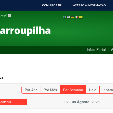
COMUNICA BR
ACESSO À INFORMAÇÃO
IR
 rodapé
4
PARA
O
Farroupilha
CONTEÚDO
Início Portal
A
os
Por Ano
Por Mês
Por Semana
Hoje
Ir par
02 - 08 Agosto, 2026
Anterior