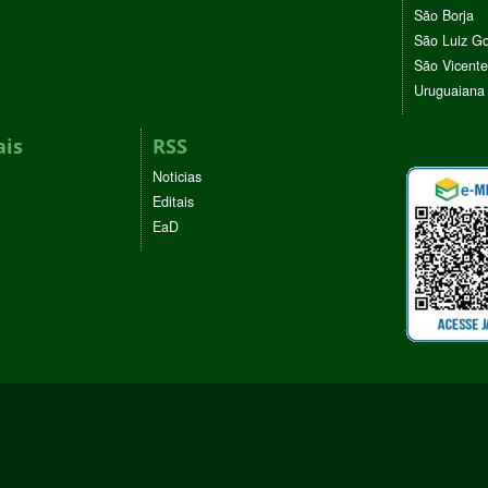
São Borja
São Luiz G
São Vicente
Uruguaiana
ais
RSS
Noticias
Editais
EaD