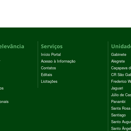
elevância
Serviços
Unidade
Início Portal
Gabinete
r
Acesso à Informação
Alegrete
Contatos
Caçapava d
Editais
CR São Gab
Licitações
Frederico 
vos
Jaguari
Júlio de Cas
ionais
Panambi
Santa Rosa
Santiago
Santo Augu
Santo Ânge