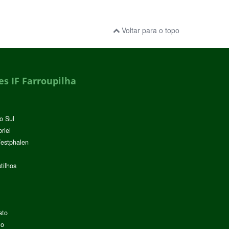
Voltar para o topo
s IF Farroupilha
o Sul
riel
Westphalen
tilhos
sto
lo