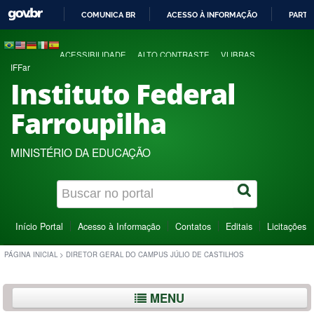
COMUNICA BR
ACESSO À INFORMAÇÃO
PARTI
IR
PARA
ACESSIBILIDADE
ALTO CONTRASTE
VLIBRAS
O
IFFar
CONTEÚDO
Instituto Federal
Farroupilha
MINISTÉRIO DA EDUCAÇÃO
Início Portal
Acesso à Informação
Contatos
Editais
Licitações
PÁGINA INICIAL
>
DIRETOR GERAL DO CAMPUS JÚLIO DE CASTILHOS
MENU