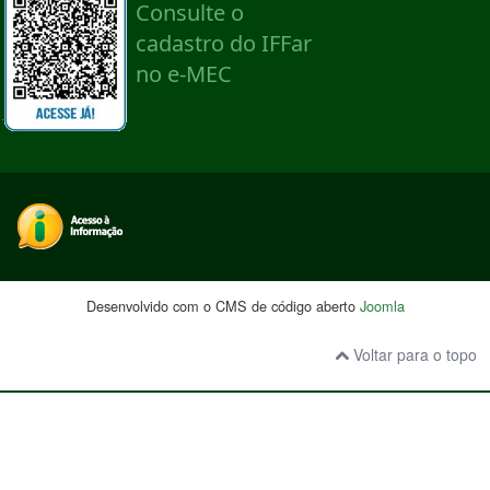
Desenvolvido com o CMS de código aberto
Joomla
Voltar para o topo