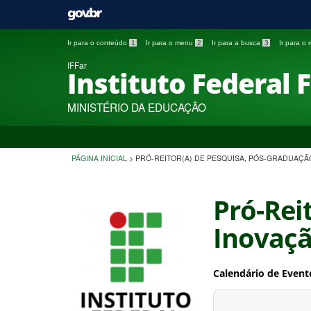
Ir para o conteúdo
1
Ir para o menu
2
Ir para a busca
3
Ir para o
IFFar
Instituto Federal 
MINISTÉRIO DA EDUCAÇÃO
PÁGINA INICIAL
>
PRÓ-REITOR(A) DE PESQUISA, PÓS-GRADUAÇÃ
Pró-Rei
Inovaç
Calendário de Event