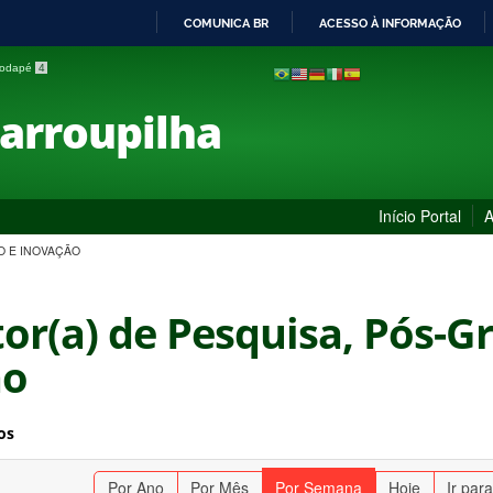
COMUNICA BR
ACESSO À INFORMAÇÃO
IR
 rodapé
4
PARA
O
Farroupilha
CONTEÚDO
Início Portal
A
O E INOVAÇÃO
tor(a) de Pesquisa, Pós-
ão
os
Por Ano
Por Mês
Por Semana
Hoje
Ir par