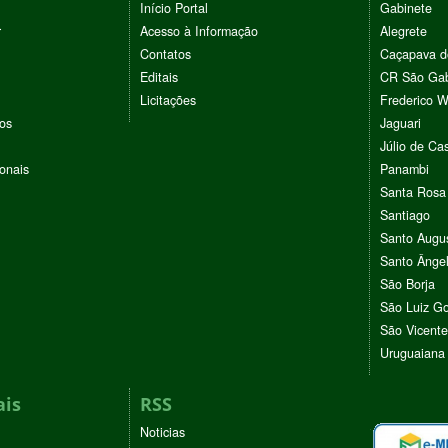
Início Portal
Gabinete
r
Acesso à Informação
Alegrete
Contatos
Caçapava d
Editais
CR São Gab
Licitações
Frederico 
vos
Jaguari
Júlio de Cas
ionais
Panambi
Santa Rosa
Santiago
Santo Augu
Santo Ânge
São Borja
São Luiz G
São Vicente
Uruguaiana
ais
RSS
Noticias