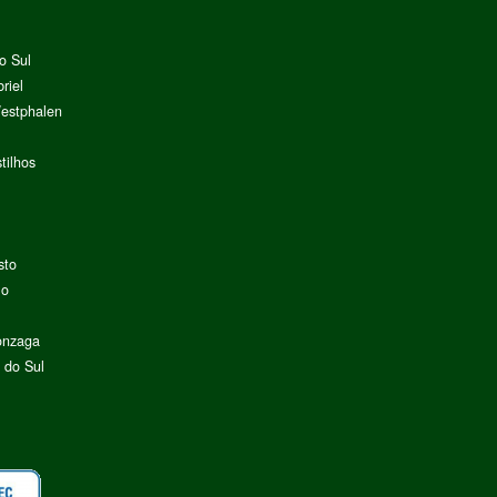
o Sul
riel
Westphalen
tilhos
sto
lo
onzaga
 do Sul