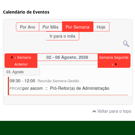
Calendário de Eventos
Por Ano
Por Mês
Por Semana
Hoje
Ir para o mês
02 - 08 Agosto, 2026
< Semana
Semana Seguinte
Anterior
>
03. Agosto
09:30 - 12:00
Reunião Semana Gestão
por
ascom
:: Pró-Reitor(a) de Administração
PROAD
Voltar para o topo