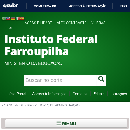
COMUNICA BR
ACESSO À INFORMAÇÃO
PARTI
IR
PARA
ACESSIBILIDADE
ALTO CONTRASTE
VLIBRAS
O
IFFar
CONTEÚDO
Instituto Federal
Farroupilha
MINISTÉRIO DA EDUCAÇÃO
Início Portal
Acesso à Informação
Contatos
Editais
Licitações
PÁGINA INICIAL
>
PRÓ-REITOR(A) DE ADMINISTRAÇÃO
MENU