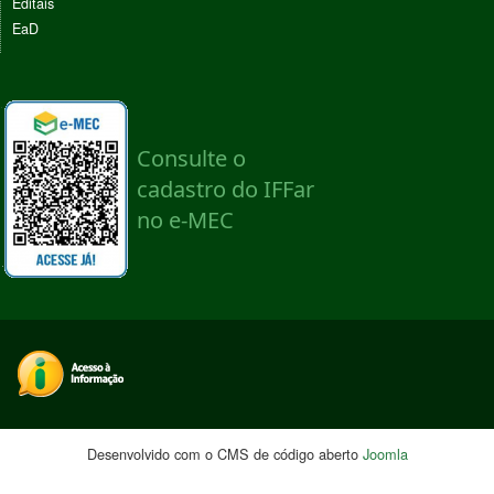
Editais
EaD
Desenvolvido com o CMS de código aberto
Joomla