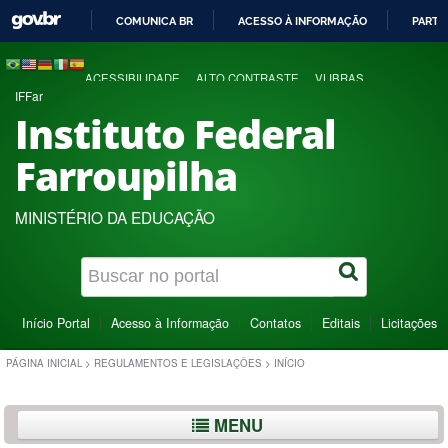
COMUNICA BR
ACESSO À INFORMAÇÃO
PARTI
IR
PARA
ACESSIBILIDADE
ALTO CONTRASTE
VLIBRAS
O
IFFar
CONTEÚDO
Instituto Federal
Farroupilha
MINISTÉRIO DA EDUCAÇÃO
Início Portal
Acesso à Informação
Contatos
Editais
Licitações
PÁGINA INICIAL
>
REGULAMENTOS E LEGISLAÇÕES
>
INÍCIO
MENU