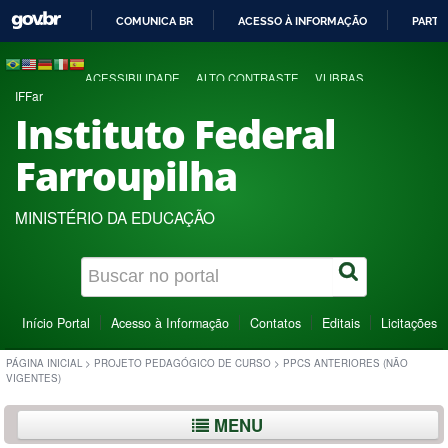
COMUNICA BR
ACESSO À INFORMAÇÃO
PARTI
IR
PARA
ACESSIBILIDADE
ALTO CONTRASTE
VLIBRAS
O
IFFar
CONTEÚDO
Instituto Federal
Farroupilha
MINISTÉRIO DA EDUCAÇÃO
Início Portal
Acesso à Informação
Contatos
Editais
Licitações
PÁGINA INICIAL
>
PROJETO PEDAGÓGICO DE CURSO
>
PPCS ANTERIORES (NÃO
VIGENTES)
MENU