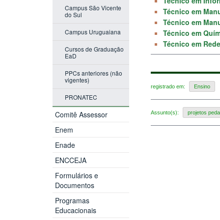
Técnico em Info
Campus São Vicente
Técnico em Manu
do Sul
Técnico em Manu
Campus Uruguaiana
Técnico em Quím
Técnico em Red
Cursos de Graduação
EaD
PPCs anteriores (não
vigentes)
registrado em:
Ensino
PRONATEC
Comitê Assessor
Assunto(s):
projetos ped
Enem
Enade
ENCCEJA
Formulários e
Documentos
Programas
Educacionais