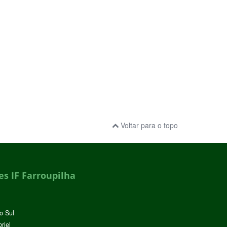
Voltar para o topo
s IF Farroupilha
o Sul
riel