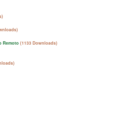
s)
wnloads)
no Remoto
(1133 Downloads)
nloads)