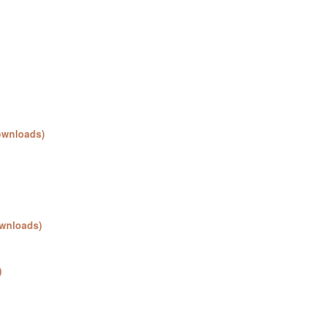
ownloads)
wnloads)
)