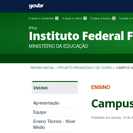
Ir para o conteúdo
1
Ir para o menu
2
Ir para a busca
3
Ir para o
IFFar
Instituto Federal 
MINISTÉRIO DA EDUCAÇÃO
PÁGINA INICIAL
>
PROJETO PEDAGÓGICO DE CURSO
>
CAMPUS A
ENSINO
ENSINO
Campus
Apresentação
Equipe
Publicado em Quarta, 13 de 
Ensino Técnico - Nível
Médio