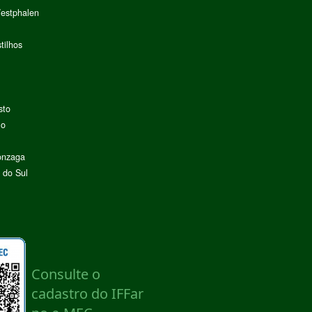
Westphalen
tilhos
sto
lo
onzaga
 do Sul