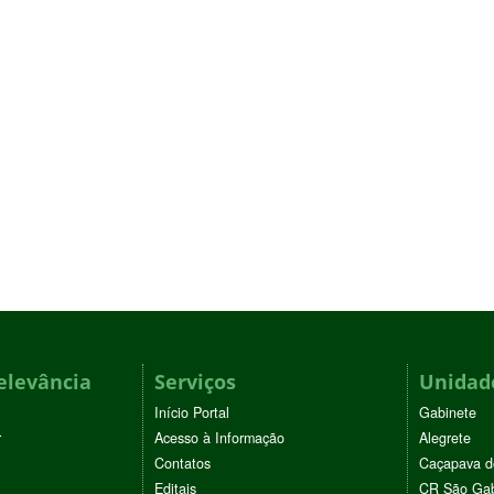
elevância
Serviços
Unidade
Início Portal
Gabinete
r
Acesso à Informação
Alegrete
Contatos
Caçapava d
Editais
CR São Gab