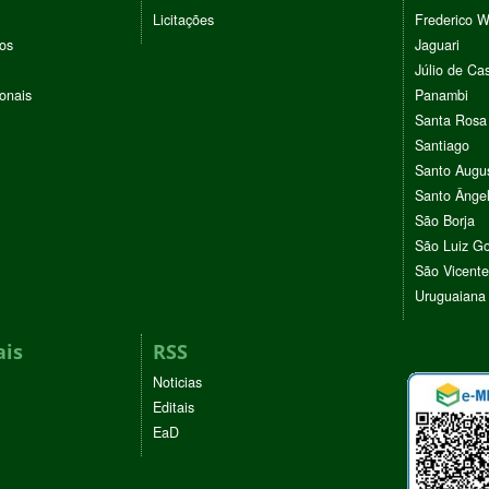
Licitações
Frederico 
vos
Jaguari
Júlio de Cas
ionais
Panambi
Santa Rosa
Santiago
Santo Augu
Santo Ânge
São Borja
São Luiz G
São Vicente
Uruguaiana
ais
RSS
Noticias
Editais
EaD