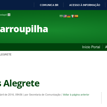
COMUNICA BR
ACESSO À INFORMAÇÃO
IR
 rodapé
4
PARA
O
Farroupilha
CONTEÚDO
Início Portal
A
LEGRETE
 Alegrete
Abril de 2016, 09h56
|
por Secretaria de Comunicação
|
Voltar à página anterior