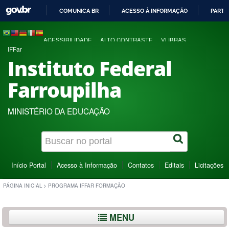
COMUNICA BR
ACESSO À INFORMAÇÃO
PARTI
IR
PARA
ACESSIBILIDADE
ALTO CONTRASTE
VLIBRAS
O
IFFar
CONTEÚDO
Instituto Federal
Farroupilha
MINISTÉRIO DA EDUCAÇÃO
Início Portal
Acesso à Informação
Contatos
Editais
Licitações
PÁGINA INICIAL
>
PROGRAMA IFFAR FORMAÇÃO
MENU