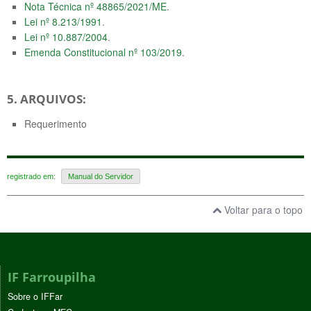
Nota Técnica nº 48865/2021/ME
.
Lei nº 8.213/1991
.
Lei nº 10.887/2004
.
Emenda Constitucional nº 103/2019
.
5. ARQUIVOS:
Requerimento
registrado em:
Manual do Servidor
Voltar para o topo
IF Farroupilha
Sobre o IFFar