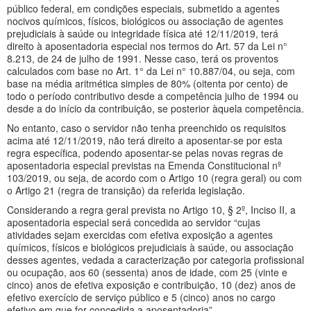
público federal, em condições especiais, submetido a agentes
nocivos químicos, físicos, biológicos ou associação de agentes
prejudiciais à saúde ou integridade física até 12/11/2019, terá
direito à aposentadoria especial nos termos do Art. 57 da Lei n°
8.213, de 24 de julho de 1991. Nesse caso, terá os proventos
calculados com base no Art. 1° da Lei n° 10.887/04, ou seja, com
base na média aritmética simples de 80% (oitenta por cento) de
todo o período contributivo desde a competência julho de 1994 ou
desde a do início da contribuição, se posterior àquela competência.
No entanto, caso o servidor não tenha preenchido os requisitos
acima até 12/11/2019, não terá direito a aposentar-se por esta
regra específica, podendo aposentar-se pelas novas regras de
aposentadoria especial previstas na Emenda Constitucional nº
103/2019, ou seja, de acordo com o Artigo 10 (regra geral) ou com
o Artigo 21 (regra de transição) da referida legislação.
Considerando a regra geral prevista no Artigo 10, § 2º, Inciso II, a
aposentadoria especial será concedida ao servidor “cujas
atividades sejam exercidas com efetiva exposição a agentes
químicos, físicos e biológicos prejudiciais à saúde, ou associação
desses agentes, vedada a caracterização por categoria profissional
ou ocupação, aos 60 (sessenta) anos de idade, com 25 (vinte e
cinco) anos de efetiva exposição e contribuição, 10 (dez) anos de
efetivo exercício de serviço público e 5 (cinco) anos no cargo
efetivo em que for concedida a aposentadoria”.