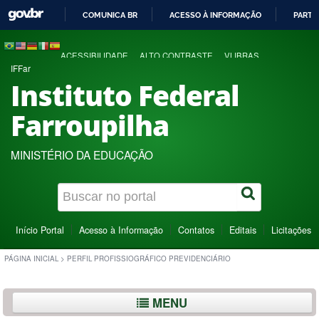
COMUNICA BR
ACESSO À INFORMAÇÃO
PARTI
IR
PARA
ACESSIBILIDADE
ALTO CONTRASTE
VLIBRAS
O
IFFar
CONTEÚDO
Instituto Federal
Farroupilha
MINISTÉRIO DA EDUCAÇÃO
Início Portal
Acesso à Informação
Contatos
Editais
Licitações
PÁGINA INICIAL
>
PERFIL PROFISSIOGRÁFICO PREVIDENCIÁRIO
MENU