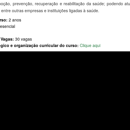
oção, prevenção, recuperação e reabilitação da saúde; podendo atuar
 entre outras empresas e instituições ligadas à saúde.
rso:
2 anos
esencial
 Vagas:
30 vagas
gico e organização curricular do curso:
Clique aqui