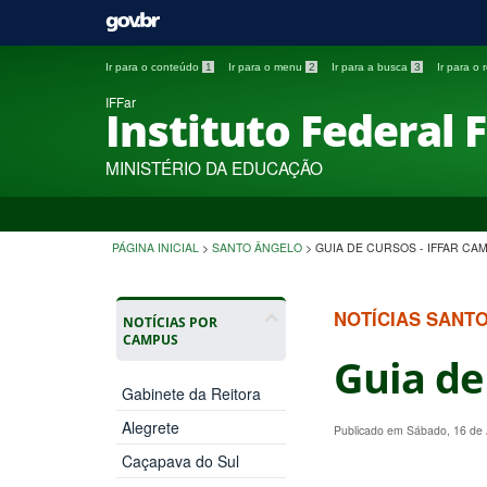
Ir para o conteúdo
1
Ir para o menu
2
Ir para a busca
3
Ir para o
IFFar
Instituto Federal 
MINISTÉRIO DA EDUCAÇÃO
PÁGINA INICIAL
>
SANTO ÂNGELO
>
GUIA DE CURSOS - IFFAR C
NOTÍCIAS SANT
NOTÍCIAS POR
CAMPUS
Guia de
Gabinete da Reitora
Alegrete
Publicado em Sábado, 16 de
Caçapava do Sul