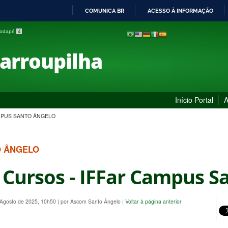
COMUNICA BR
ACESSO À INFORMAÇÃO
IR
 rodapé
4
PARA
O
Farroupilha
CONTEÚDO
Início Portal
A
AMPUS SANTO ÂNGELO
O ÂNGELO
 Cursos - IFFar Campus S
 Agosto de 2025, 10h50
|
por Ascom Santo Ângelo
|
Voltar à página anterior