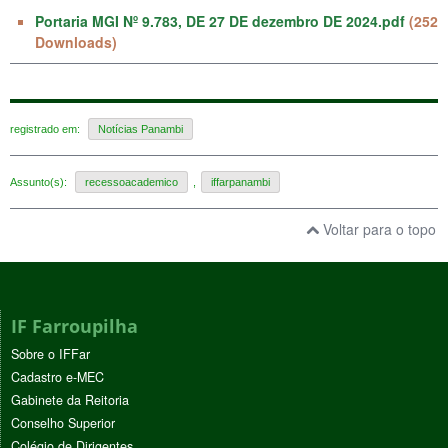
Portaria MGI Nº 9.783, DE 27 DE dezembro DE 2024.pdf
(252
Downloads)
registrado em:
Notícias Panambi
Assunto(s):
recessoacademico
,
iffarpanambi
Voltar para o topo
IF Farroupilha
Sobre o IFFar
Cadastro e-MEC
Gabinete da Reitoria
Conselho Superior
Colégio de Dirigentes