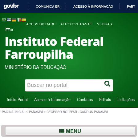
COMUNICA BR
ACESSO À INFORMAÇÃO
PARTI
IR
PARA
ACESSIBILIDADE
ALTO CONTRASTE
VLIBRAS
O
IFFar
CONTEÚDO
Instituto Federal
Farroupilha
MINISTÉRIO DA EDUCAÇÃO
Início Portal
Acesso à Informação
Contatos
Editais
Licitações
PÁGINA INICIAL
>
PANAMBI
>
RECESSO NO IFFAR - CAMPUS PANAMBI
MENU