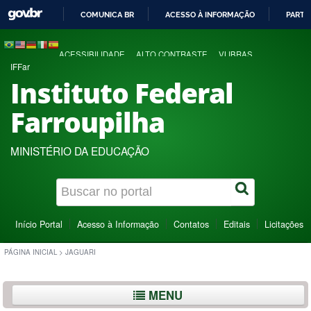
COMUNICA BR
ACESSO À INFORMAÇÃO
PARTI
IR
PARA
ACESSIBILIDADE
ALTO CONTRASTE
VLIBRAS
O
IFFar
CONTEÚDO
Instituto Federal
Farroupilha
MINISTÉRIO DA EDUCAÇÃO
Início Portal
Acesso à Informação
Contatos
Editais
Licitações
PÁGINA INICIAL
>
JAGUARI
MENU