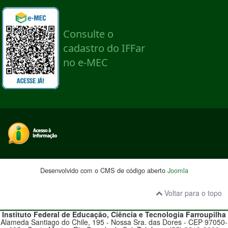
Desenvolvido com o CMS de código aberto
Joomla
Voltar para o topo
Instituto Federal de Educação, Ciência e Tecnologia
Farroupilha
Alameda Santiago do Chile, 195 - Nossa Sra. das Dores - CEP 97050-