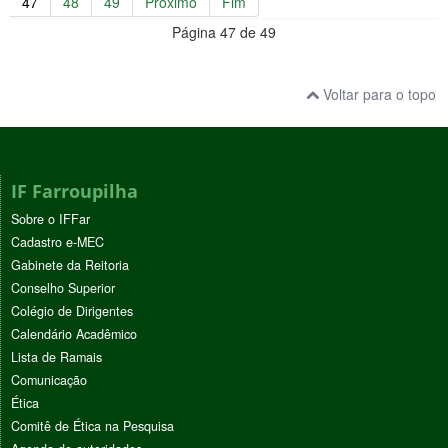
47
48
49
Próximo
Fim
Página 47 de 49
Voltar para o topo
IF Farroupilha
Sobre o IFFar
Cadastro e-MEC
Gabinete da Reitoria
Conselho Superior
Colégio de Dirigentes
Calendário Acadêmico
Lista de Ramais
Comunicação
Ética
Comitê de Ética na Pesquisa