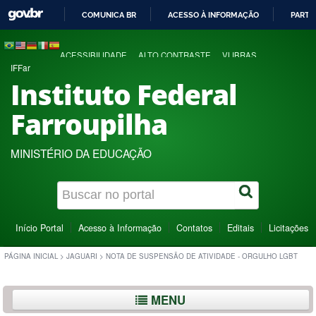
COMUNICA BR
ACESSO À INFORMAÇÃO
PARTI
IR
PARA
ACESSIBILIDADE
ALTO CONTRASTE
VLIBRAS
O
IFFar
CONTEÚDO
Instituto Federal
Farroupilha
MINISTÉRIO DA EDUCAÇÃO
Início Portal
Acesso à Informação
Contatos
Editais
Licitações
PÁGINA INICIAL
>
JAGUARI
>
NOTA DE SUSPENSÃO DE ATIVIDADE - ORGULHO LGBT
MENU