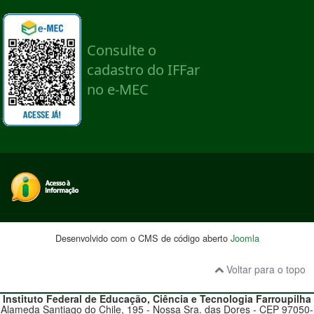
Desenvolvido com o CMS de código aberto
Joomla
Voltar para o topo
Instituto Federal de Educação, Ciência e Tecnologia
Farroupilha
Alameda Santiago do Chile, 195 - Nossa Sra. das Dores - CEP 97050-