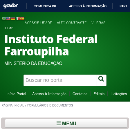
COMUNICA BR
ACESSO À INFORMAÇÃO
PARTI
IR
PARA
ACESSIBILIDADE
ALTO CONTRASTE
VLIBRAS
O
IFFar
CONTEÚDO
Instituto Federal
Farroupilha
MINISTÉRIO DA EDUCAÇÃO
Início Portal
Acesso à Informação
Contatos
Editais
Licitações
PÁGINA INICIAL
>
FORMULÁRIOS E DOCUMENTOS
MENU