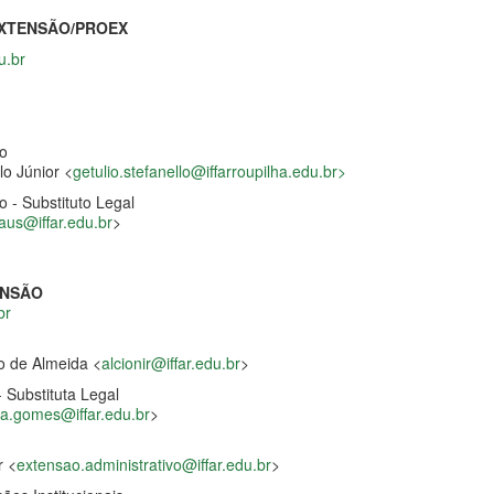
EXTENSÃO/PROEX
u.br
ão
lo Júnior <
getulio.stefanello@iffarroupilha.edu.br>
o - Substituto Legal
aus
@iffar.edu.br
>
ENSÃO
br
tto de Almeida <
alcionir@iffar.edu.br
>
 Substituta Legal
a.gomes@iffar.edu.br
>
r <
extensao.administrativo@iffar.edu.br
>