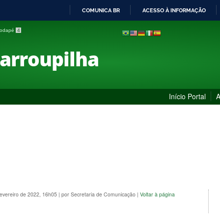
COMUNICA BR
ACESSO À INFORMAÇÃO
IR
 rodapé
4
PARA
O
Farroupilha
CONTEÚDO
Início Portal
A
Fevereiro de 2022, 16h05
|
por Secretaria de Comunicação
|
Voltar à página