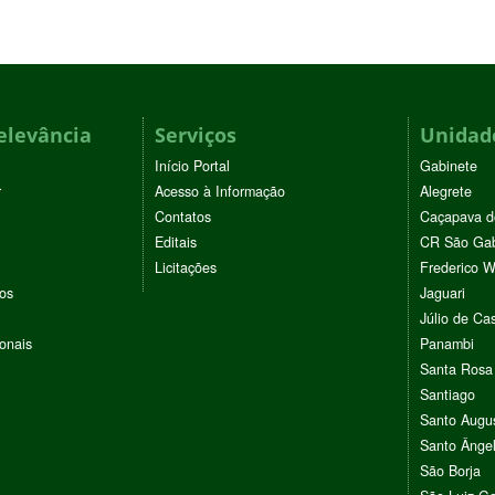
elevância
Serviços
Unidade
Início Portal
Gabinete
r
Acesso à Informação
Alegrete
Contatos
Caçapava d
Editais
CR São Gab
Licitações
Frederico 
vos
Jaguari
Júlio de Cas
ionais
Panambi
Santa Rosa
Santiago
Santo Augu
Santo Ânge
São Borja