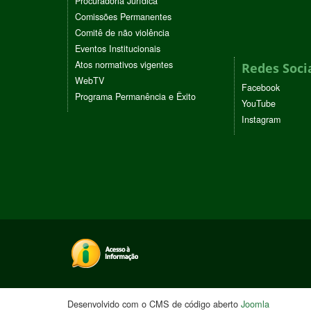
Procuradoria Jurídica
Comissões Permanentes
Comitê de não violência
Eventos Institucionais
Atos normativos vigentes
Redes Soci
WebTV
Facebook
Programa Permanência e Êxito
YouTube
Instagram
Desenvolvido com o CMS de código aberto
Joomla