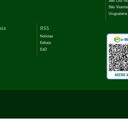
São Luiz G
São Vicente
Uruguaiana
ais
RSS
Noticias
Editais
EaD