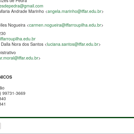
ízes de Pedra
zesdepedra@gmail.
com
Maria Andrade Marinho <
angela.marinho@iffar.edu.br
>
les Nogueira <
carmen.nogueira@iffarroupilha.edu.br
>
230
farroupilha.edu
.
br
 Dalla Nora dos Santos <
luciana.santos@iffar.edu.br
>
istrativo
ar.moral@iffar.edu.br
>
NICOS
são
55) 99731-3669
840
841