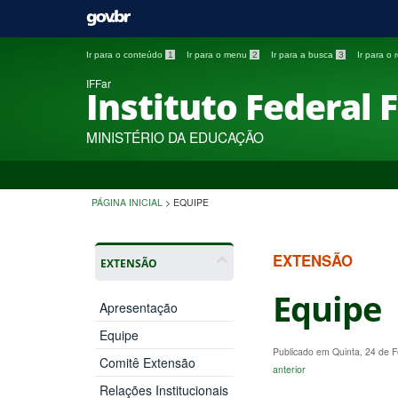
Ir para o conteúdo
1
Ir para o menu
2
Ir para a busca
3
Ir para o
IFFar
Instituto Federal 
MINISTÉRIO DA EDUCAÇÃO
PÁGINA INICIAL
>
EQUIPE
EXTENSÃO
EXTENSÃO
Equipe
Apresentação
Equipe
Publicado em Quinta, 24 de 
Comitê Extensão
anterior
Relações Institucionais