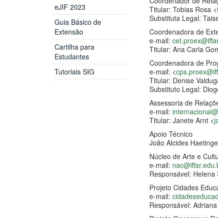
Coordenador de Relaçõ
eJIF 2023
Titular: Tobias Rosa <
Substituta Legal: Tais
Guia Básico de
Extensão
Coordenadora de Ext
e-mail:
cet.proex@iffa
Cartilha para
Titular: Ana Carla Go
Estudantes
Coordenadora de Pro
Tutoriais SIG
e-mail: <
cps.proex@iff
Titular: Denise Valdug
Substituto Legal: Dio
Assessoria de Relaçõe
e-mail:
internacional@i
Titular: Janete Arnt <
j
Apoio Técnico
João Alcides Haetinge
Núcleo de Arte e Cult
e-mail:
nac@iffar.edu.
Responsável: Helena 
Projeto Cidades Educ
e-mail:
cidadeseduca
Responsável: Adriana