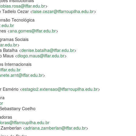
es Institucionais
tobias.rosa@iffar.edu.br
>
e Tadielo Cezar <
taise.cezar@iffarroupilha.edu.br
>
ensão Tecnológica
r.edu.br
mes <
ana.gomes@iffar.edu.br
>
gramas Sociais
ar.edu.br
>
a Batalha <
denise.batalha@iffar.edu.br
>
go Maus <
diogo.maus@iffar.edu.br
>
s Internacionais
ffar.edu.br
anete.arnt@iffar.edu.br
>
r Esmério <
estagio2.extensao@iffarroupilha.edu.br
>
ura
br
Sebastiany Coelho
adoras
doras@
iffarroupilha.edu.br
 Zamberlan <
adriana.zamberlan@iffar.edu
.
br
>