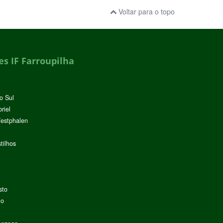
Voltar para o topo
s IF Farroupilha
o Sul
riel
Westphalen
tilhos
sto
lo