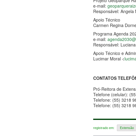
Projeto Geoparque Ra
e-mail:
geoparquerai
Responsável: Angela 
Apoio Técnico
Carmen Regina Dornel
Programa Agenda 20
e-mail:
agenda2030@if
Responsável: Luciana
Apoio Técnico e Admin
Lucimar Moral <
lucim
CONTATOS TELEFÔ
Pró-Reitora de Exten
Telefone (celular): (
Telefone: (55) 3218 9
Telefone: (55) 3218 9
registrado em:
Extensão