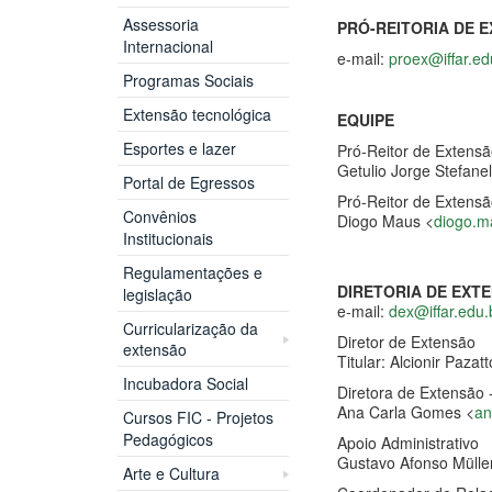
Assessoria
PRÓ-REITORIA DE 
Internacional
e-mail:
proex@iffar.ed
Programas Sociais
Extensão tecnológica
EQUIPE
Esportes e lazer
Pró-Reitor de Extens
Getulio Jorge Stefanel
Portal de Egressos
Pró-Reitor de Extensã
Convênios
Diogo Maus <
diogo.m
Institucionais
Regulamentações e
DIRETORIA DE EXT
legislação
e-mail:
dex@iffar.edu.
Curricularização da
Diretor de Extensão
extensão
Titular: Alcionir Paza
Incubadora Social
Diretora de Extensão -
Ana Carla Gomes <
an
Cursos FIC - Projetos
Pedagógicos
Apoio Administrativo
Gustavo Afonso Mülle
Arte e Cultura