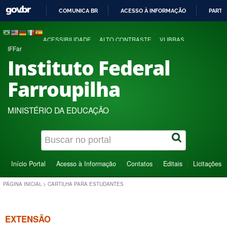
COMUNICA BR
ACESSO À INFORMAÇÃO
PARTI
IR
PARA
ACESSIBILIDADE
ALTO CONTRASTE
VLIBRAS
O
IFFar
CONTEÚDO
Instituto Federal
Farroupilha
MINISTÉRIO DA EDUCAÇÃO
Início Portal
Acesso à Informação
Contatos
Editais
Licitações
PÁGINA INICIAL
>
CARTILHA PARA ESTUDANTES
EXTENSÃO