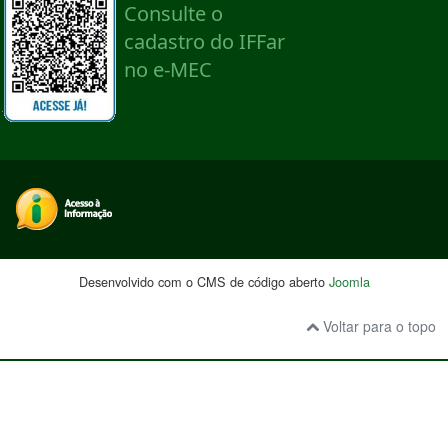
Desenvolvido com o CMS de código aberto
Joomla
Voltar para o topo