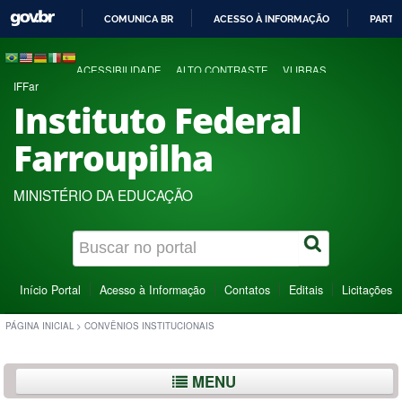
COMUNICA BR
ACESSO À INFORMAÇÃO
PARTI
IR
PARA
ACESSIBILIDADE
ALTO CONTRASTE
VLIBRAS
O
IFFar
CONTEÚDO
Instituto Federal
Farroupilha
MINISTÉRIO DA EDUCAÇÃO
Início Portal
Acesso à Informação
Contatos
Editais
Licitações
PÁGINA INICIAL
>
CONVÊNIOS INSTITUCIONAIS
MENU