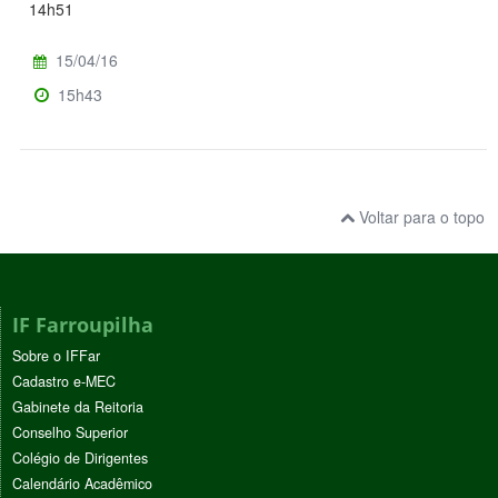
14h51
15/04/16
15h43
Voltar para o topo
IF Farroupilha
Sobre o IFFar
Cadastro e-MEC
Gabinete da Reitoria
Conselho Superior
Colégio de Dirigentes
Calendário Acadêmico