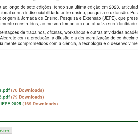
da ao longo de sete edições, tendo sua última edição em 2023, articu
cional com a indissociabilidade entre ensino, pesquisa e extensão. P
 origem à Jornada de Ensino, Pesquisa e Extensão (JEPE), que preserv
camente construídos, ao mesmo tempo em que atualiza sua identidade 
entações de trabalhos, oficinas, workshops e outras atividades acadê
Alegrete com a produção, a difusão e a democratização do conhecimen
socialmente comprometidos com a ciência, a tecnologia e o desenvolvime
4.pdf
(70 Downloads)
5.pdf
(79 Downloads)
EPE 2025
(169 Downloads)
egrete