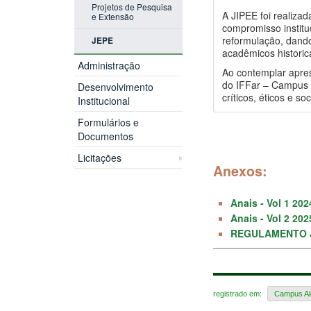
Projetos de Pesquisa
A JIPEE foi realiza
e Extensão
compromisso institu
reformulação, dando
JEPE
acadêmicos histori
Administração
Ao contemplar apres
do IFFar – Campus 
Desenvolvimento
críticos, éticos e 
Institucional
Formulários e
Documentos
Licitações
Anexos:
Anais - Vol 1 202
Anais - Vol 2 202
REGULAMENTO J
registrado em:
Campus Al