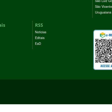
São Luiz G
São Vicente
Uruguaiana
ais
RSS
Noticias
Editais
EaD