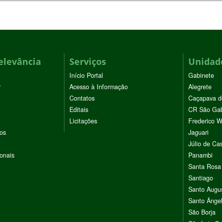
elevância
Serviços
Unidade
Início Portal
Gabinete
r
Acesso à Informação
Alegrete
Contatos
Caçapava d
Editais
CR São Gab
Licitações
Frederico 
vos
Jaguari
Júlio de Cas
ionais
Panambi
Santa Rosa
Santiago
Santo Augu
Santo Ânge
São Borja