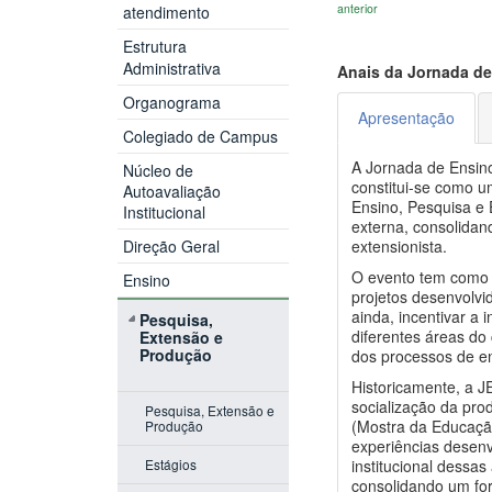
anterior
atendimento
Estrutura
Administrativa
Anais da Jornada de
Organograma
Apresentação
Colegiado de Campus
A Jornada de Ensino
Núcleo de
constitui-se como u
Autoavaliação
Ensino, Pesquisa e
Institucional
externa, consolidan
Direção Geral
extensionista.
O evento tem como o
Ensino
projetos desenvolvid
ainda, incentivar a 
Pesquisa,
diferentes áreas do
Extensão e
Produção
dos processos de e
Historicamente, a 
socialização da pr
Pesquisa, Extensão e
(Mostra da Educação
Produção
experiências desenv
Estágios
institucional dessa
consolidando um fo