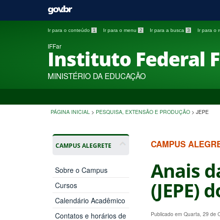
Ir para o conteúdo
1
Ir para o menu
2
Ir para a busca
3
Ir para o
IFFar
Instituto Federal 
MINISTÉRIO DA EDUCAÇÃO
PÁGINA INICIAL
>
PESQUISA, EXTENSÃO E PRODUÇÃO
>
JEPE
CAMPUS ALEGR
CAMPUS ALEGRETE
Anais d
Sobre o Campus
(JEPE) 
Cursos
Calendário Acadêmico
Publicado em Quarta, 29 de
Contatos e horários de