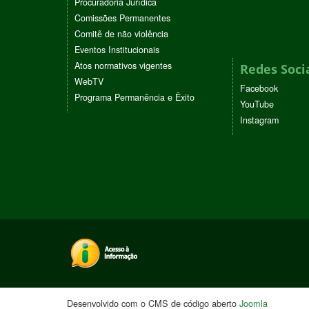
Procuradoria Jurídica
Comissões Permanentes
Comitê de não violência
Eventos Institucionais
Atos normativos vigentes
Redes Soci
WebTV
Facebook
Programa Permanência e Êxito
YouTube
Instagram
Desenvolvido com o CMS de código aberto
Joomla