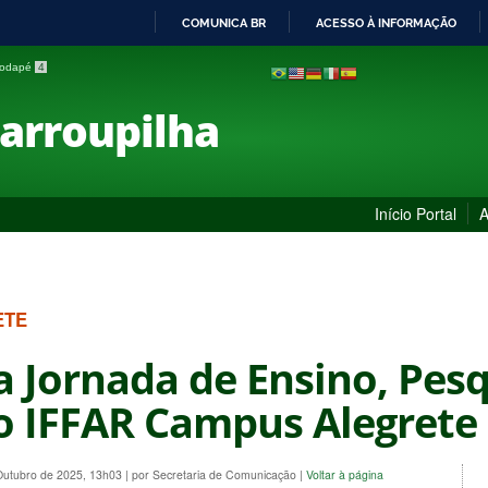
COMUNICA BR
ACESSO À INFORMAÇÃO
IR
 rodapé
4
PARA
O
Farroupilha
CONTEÚDO
Início Portal
A
ETE
a Jornada de Ensino, Pes
do IFFAR Campus Alegrete
 Outubro de 2025, 13h03
|
por Secretaria de Comunicação
|
Voltar à página