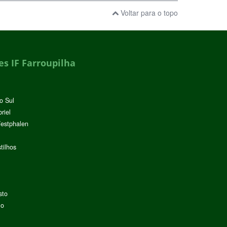
Voltar para o topo
s IF Farroupilha
o Sul
riel
Westphalen
tilhos
sto
lo