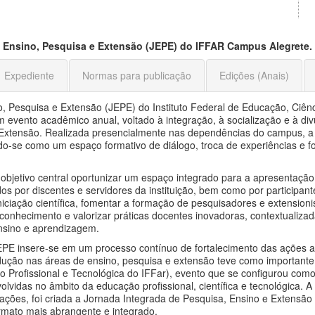
 Ensino, Pesquisa e Extensão (JEPE) do IFFAR Campus Alegrete.
Expediente
Normas para publicação
Edições (Anais)
, Pesquisa e Extensão (JEPE) do Instituto Federal de Educação, Ciên
m evento acadêmico anual, voltado à integração, à socialização e à d
 Extensão. Realizada presencialmente nas dependências do campus, a
do-se como um espaço formativo de diálogo, troca de experiências e for
bjetivo central oportunizar um espaço integrado para a apresentação,
os por discentes e servidores da instituição, bem como por participant
iniciação científica, fomentar a formação de pesquisadores e extension
 conhecimento e valorizar práticas docentes inovadoras, contextualiza
nsino e aprendizagem.
JEPE insere-se em um processo contínuo de fortalecimento das ações 
odução nas áreas de ensino, pesquisa e extensão teve como important
 Profissional e Tecnológica do IFFar), evento que se configurou como 
olvidas no âmbito da educação profissional, científica e tecnológica.
s ações, foi criada a Jornada Integrada de Pesquisa, Ensino e Extensão
rmato mais abrangente e integrado.