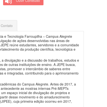
Ouvir Conteúdo
Contato
cia e Tecnologia Farroupilha – Campus Alegrete
ivulgação de ações desenvolvidas nas áreas de
 JEPE reúne estudantes, servidores e a comunidade
talecimento da produção científica, tecnológica e
 a divulgação e a discussão de trabalhos, estudos e
es de outras instituições de ensino. A JEPE busca,
istas, promover o intercâmbio de saberes entre
das e integradas, contribuindo para o aprimoramento
acadêmicas do Campus Alegrete. Antes de 2017, a
e antecedente as mostras internas Pré-MEPTs
um espaço inicial de divulgação de projetos e
 A partir desse movimento e do amadurecimento
 (JIPEE), cuja primeira edição ocorreu em 2017,