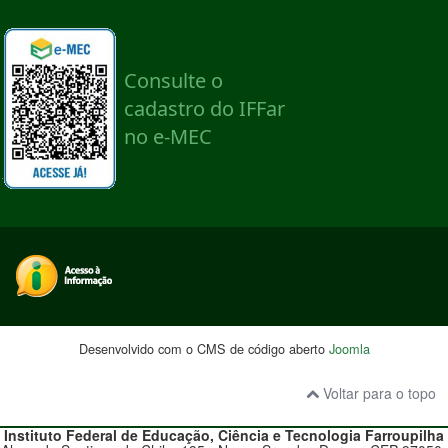
Desenvolvido com o CMS de código aberto
Joomla
Voltar para o topo
Instituto Federal de Educação, Ciência e Tecnologia
Farroupilha