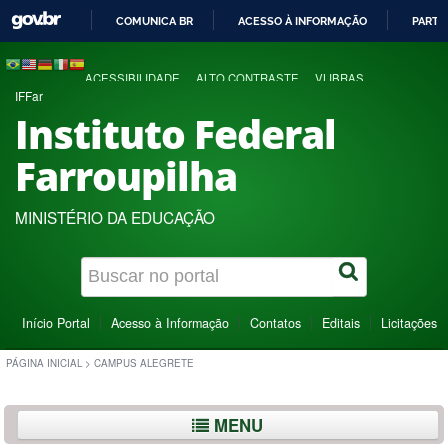
COMUNICA BR
ACESSO À INFORMAÇÃO
PARTI
IR
PARA
ACESSIBILIDADE
ALTO CONTRASTE
VLIBRAS
O
IFFar
CONTEÚDO
Instituto Federal
Farroupilha
MINISTÉRIO DA EDUCAÇÃO
Início Portal
Acesso à Informação
Contatos
Editais
Licitações
PÁGINA INICIAL
>
CAMPUS ALEGRETE
MENU