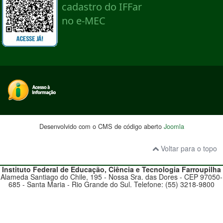
Desenvolvido com o CMS de código aberto
Joomla
Voltar para o topo
Instituto Federal de Educação, Ciência e Tecnologia
Farroupilha
Alameda Santiago do Chile, 195 - Nossa Sra. das Dores - CEP 97050-
685 - Santa Maria - Rio Grande do Sul. Telefone: (55) 3218-9800