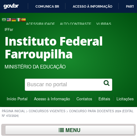
COMUNICA BR
ACESSO À INFORMAÇÃO
PARTI
IR
PARA
ACESSIBILIDADE
ALTO CONTRASTE
VLIBRAS
O
IFFar
CONTEÚDO
Instituto Federal
Farroupilha
MINISTÉRIO DA EDUCAÇÃO
Início Portal
Acesso à Informação
Contatos
Editais
Licitações
PÁGINA INICIAL
>
CONCURSOS VIGENTES
>
CONCURSO PARA DOCENTES 2024 (EDITAL
Nº 472/2024)
MENU