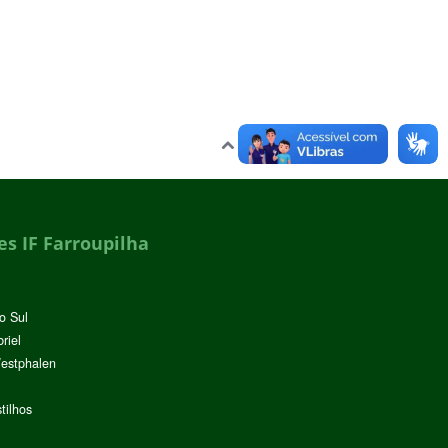
Voltar para o topo
s IF Farroupilha
o Sul
riel
Westphalen
tilhos