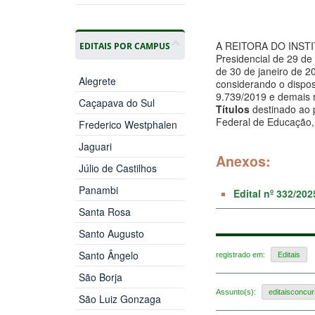
A REITORA DO INSTI
EDITAIS POR CAMPUS
Presidencial de 29 de 
de 30 de janeiro de 20
Alegrete
considerando o dispos
9.739/2019 e demais r
Caçapava do Sul
Títulos
destinado ao 
Federal de Educação, 
Frederico Westphalen
Jaguari
Anexos:
Júlio de Castilhos
Panambi
Edital nº 332/20
Santa Rosa
Santo Augusto
Santo Ângelo
registrado em:
Editais
São Borja
Assunto(s):
editaisconcu
São Luiz Gonzaga