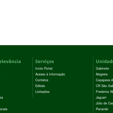
elevância
Serviços
Unidade
Início Portal
Gabinete
r
Acesso à Informação
Alegrete
Contatos
Caçapava d
Editais
CR São Gab
Licitações
Frederico 
vos
Jaguari
Júlio de Cas
ionais
Panambi