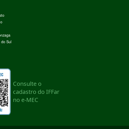
sto
lo
onzaga
 do Sul