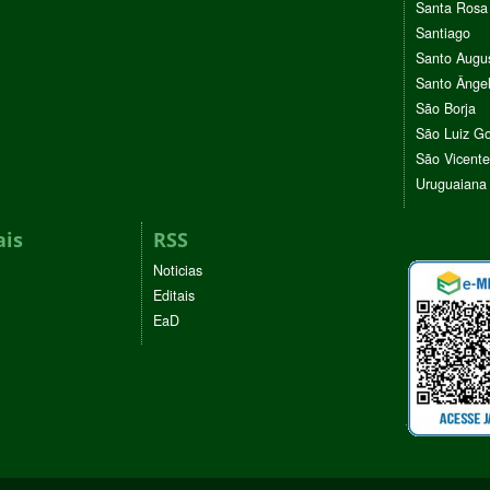
Santa Rosa
Santiago
Santo Augu
Santo Ânge
São Borja
São Luiz G
São Vicente
Uruguaiana
ais
RSS
Noticias
Editais
EaD