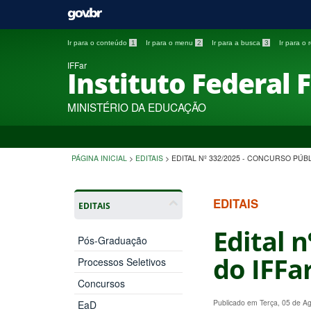
Ir para o conteúdo
1
Ir para o menu
2
Ir para a busca
3
Ir para o
IFFar
Instituto Federal 
MINISTÉRIO DA EDUCAÇÃO
PÁGINA INICIAL
>
EDITAIS
>
EDITAL Nº 332/2025 - CONCURSO PÚB
EDITAIS
EDITAIS
Edital 
Pós-Graduação
do IFFar
Processos Seletivos
Concursos
Publicado em Terça, 05 de A
EaD