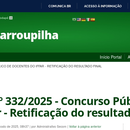
COMUNICA BR
ACESSO À INFORMAÇÃO
IR
 rodapé
4
PARA
O
Farroupilha
CONTEÚDO
Início Portal
A
LICO DE DOCENTES DO IFFAR - RETIFICAÇÃO DO RESULTADO FINAL
nº 332/2025 - Concurso Pú
 - Retificação do resultad
gosto de 2025, 08h37
|
por Administrativo Secom
|
Voltar à página anterior