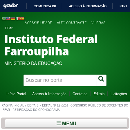
COMUNICA BR
ACESSO À INFORMAÇÃO
PARTI
IR
PARA
ACESSIBILIDADE
ALTO CONTRASTE
VLIBRAS
O
IFFar
CONTEÚDO
Instituto Federal
Farroupilha
MINISTÉRIO DA EDUCAÇÃO
Início Portal
Acesso à Informação
Contatos
Editais
Licitações
PÁGINA INICIAL
>
EDITAIS
>
EDITAL Nº 324/2025 - CONCURSO PÚBLICO DE DOCENTES DO
IFFAR - RETIFICAÇÃO DO CRONOGRAMA
MENU