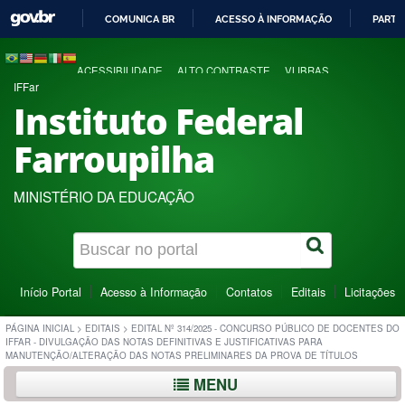
COMUNICA BR
ACESSO À INFORMAÇÃO
PARTI
IR
PARA
ACESSIBILIDADE
ALTO CONTRASTE
VLIBRAS
O
IFFar
CONTEÚDO
Instituto Federal
Farroupilha
MINISTÉRIO DA EDUCAÇÃO
Início Portal
Acesso à Informação
Contatos
Editais
Licitações
PÁGINA INICIAL
>
EDITAIS
>
EDITAL Nº 314/2025 - CONCURSO PÚBLICO DE DOCENTES DO
IFFAR - DIVULGAÇÃO DAS NOTAS DEFINITIVAS E JUSTIFICATIVAS PARA
MANUTENÇÃO/ALTERAÇÃO DAS NOTAS PRELIMINARES DA PROVA DE TÍTULOS
MENU