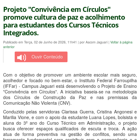
Projeto "Convivência em Círculos"
promove cultura de paz e acolhimento
para estudantes dos Cursos Técnicos
Integrados.
Publicado em Terça, 02 de Junho de 2026, 11h41
|
por Ascom Jaguari
|
Voltar à página
anterior
Ouvir Conteúdo
Com o objetivo de promover um ambiente escolar mais seguro,
acolhedor e focado no bem-estar, o Instituto Federal Farroupilha
(IFFar) - Campus Jaguari está desenvolvendo o Projeto de Ensino
"Convivência em Círculos". A iniciativa baseia-se na metodologia
dos Círculos de Construção da Paz e nas premissas da
Comunicação Não Violenta (CNV).
Conduzido pelas servidoras Clarissa Guerra, Cristina Angonesi e
Marilia Vione, e com o apoio da estudante Luana Lopes, bolsista e
aluna do 3º ano do Curso Técnico em Administração, o projeto
busca oferecer espaços qualificados de escuta e troca. A ação
atua de forma preventiva na gestão de conflitos, sendo uma
ferramenta fundamental para contribuir com a permanência e o