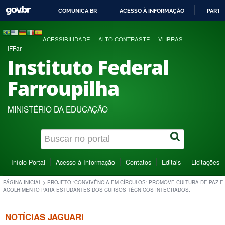
COMUNICA BR
ACESSO À INFORMAÇÃO
PARTI
IR
PARA
ACESSIBILIDADE
ALTO CONTRASTE
VLIBRAS
O
IFFar
CONTEÚDO
Instituto Federal
Farroupilha
MINISTÉRIO DA EDUCAÇÃO
Início Portal
Acesso à Informação
Contatos
Editais
Licitações
PÁGINA INICIAL
>
PROJETO "CONVIVÊNCIA EM CÍRCULOS" PROMOVE CULTURA DE PAZ E
ACOLHIMENTO PARA ESTUDANTES DOS CURSOS TÉCNICOS INTEGRADOS.
NOTÍCIAS JAGUARI