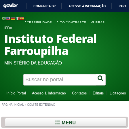
COMUNICA BR
ACESSO À INFORMAÇÃO
PARTI
IR
PARA
ACESSIBILIDADE
ALTO CONTRASTE
VLIBRAS
O
IFFar
CONTEÚDO
Instituto Federal
Farroupilha
MINISTÉRIO DA EDUCAÇÃO
Início Portal
Acesso à Informação
Contatos
Editais
Licitações
PÁGINA INICIAL
>
COMITÊ EXTENSÃO
MENU