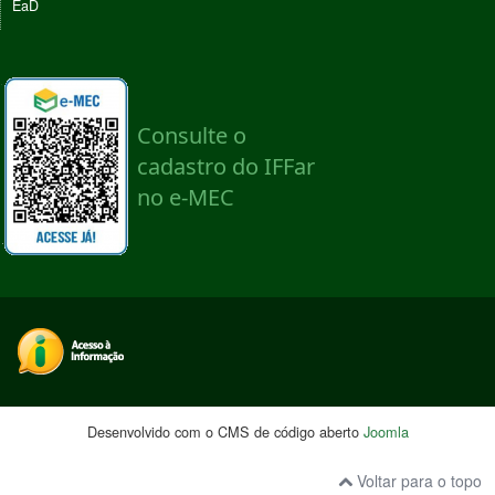
EaD
Desenvolvido com o CMS de código aberto
Joomla
Voltar para o topo