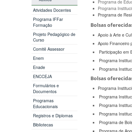
Programa de Educa
Programa Instituc
Atividades Docentes
Programa de Resi
Programa IFFar
Bolsas oferecida
Formação
Projeto Pedagógico de
Apoio à Arte e Cul
Curso
Apoio Financeiro 
Comitê Assessor
Participação em 
Enem
Programa Instituc
Enade
Programa Instituci
ENCCEJA
Bolsas oferecida
Formulários e
Programa Instituci
Documentos
Programa Instituci
Programas
Programa Instituc
Educacionais
Programa Instituci
Registros e Diplomas
Programa de Bolsa
Bibliotecas
Programa de Apoio