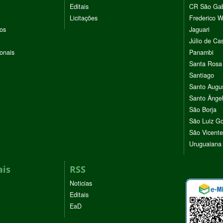
Editais
CR São Gab
Licitações
Frederico 
vos
Jaguari
Júlio de Cas
ionais
Panambi
Santa Rosa
Santiago
Santo Augu
Santo Ânge
São Borja
São Luiz G
São Vicente
Uruguaiana
ais
RSS
Noticias
Editais
EaD