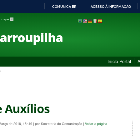
COMUNICA BR
ACESSO À INFORMAÇÃO
IR
 rodapé
4
PARA
O
Farroupilha
CONTEÚDO
Início Portal
A
S
e Auxílios
 Março de 2018, 16h49
|
por Secretaria de Comunicação
|
Voltar à página