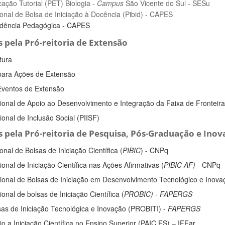
ção Tutorial (PET) Biologia -
Campus
São Vicente do Sul - SESu
ional de Bolsa de Iniciação à Docência (Pibid) - CAPES
dência Pedagógica - CAPES
s pela Pró-reitoria de Extensão
tura
para Ações de Extensão
Eventos de Extensão
ional de Apoio ao Desenvolvimento e Integração da Faixa de Fronteir
onal de Inclusão Social (PIISF)
s pela Pró-reitoria de Pesquisa, Pós-Graduação e Ino
onal de Bolsas de Iniciação Científica (
PIBIC
) - CNPq
onal de Iniciação Científica nas Ações Afirmativas (
PIBIC
AF) -
CNPq
ional de Bolsas de Iniciação em Desenvolvimento Tecnológico e Inova
onal de bolsas de Iniciação Científica (
PROBIC) - FAPERGS
s de Iniciação Tecnológica e Inovação (PROBITI) -
FAPERGS
 a Iniciação Científica no Ensino Superior (PAIC ES) – IFFar