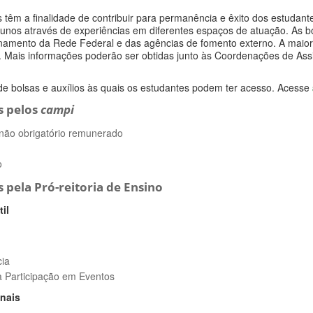
os têm a finalidade de contribuir para permanência e êxito dos estudan
lunos através de experiências em diferentes espaços de atuação. As bo
namento da Rede Federal e das agências de fomento externo. A maior p
. Mais informações poderão ser obtidas junto às Coordenações de Assis
a de bolsas e auxílios às quais os estudantes podem ter acesso. Acesse
s pelos
campi
r não obrigatório remunerado
o
s pela Pró-reitoria de Ensino
il
cia
à Participação em Eventos
nais