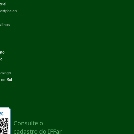
riel
Westphalen
tilhos
sto
lo
onzaga
 do Sul