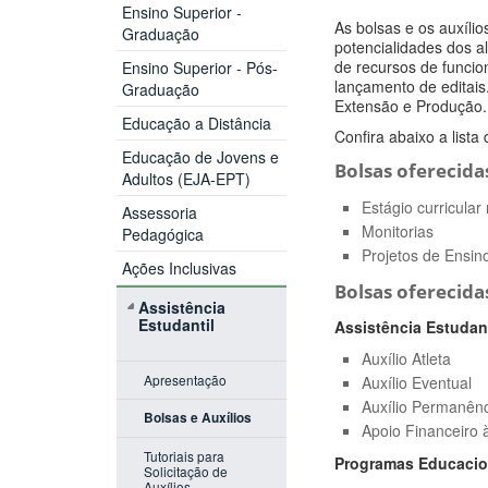
Ensino Superior -
As bolsas e os auxíli
Graduação
potencialidades dos a
de recursos de funcio
Ensino Superior - Pós-
lançamento de editais
Graduação
Extensão e Produção.
Educação a Distância
Confira abaixo a list
Educação de Jovens e
Bolsas oferecida
Adultos (EJA-EPT)
Estágio curricula
Assessoria
Monitorias
Pedagógica
Projetos de Ensin
Ações Inclusivas
Bolsas oferecida
Assistência
Estudantil
Assistência Estudant
Auxílio Atleta
Apresentação
Auxílio Eventual
Auxílio Permanên
Bolsas e Auxílios
Apoio Financeiro 
Tutoriais para
Programas Educacio
Solicitação de
Auxílios