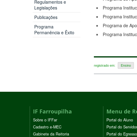
Regulamentos e
Legislações
Programa Instituci
Programa Instituc
Publicações
Programa de Apoio
Programa
Permanência e Êxito
Programa Instituci
registrado em:
Ensino
IF Farroupilha
Menu de R
Sobre o IFFar
Portal do Aluno
Cadastro e-MEC
Portal do Servido
Gabinete da Reitoria
Portal do Egresso