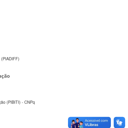
a (PIADIFF)
vação
ção (PIBITI) - CNPq