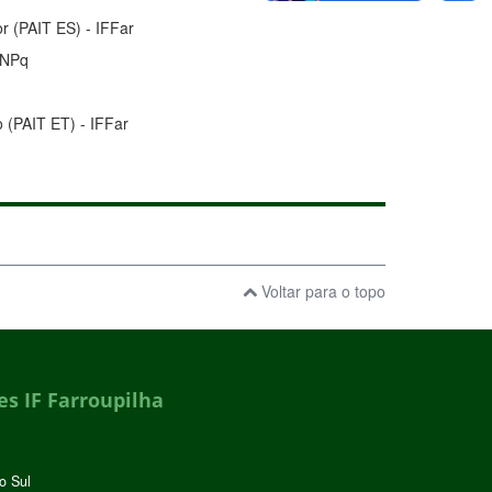
or (PAIT ES) - IFFar
CNPq
o (PAIT ET) - IFFar
Voltar para o topo
s IF Farroupilha
o Sul