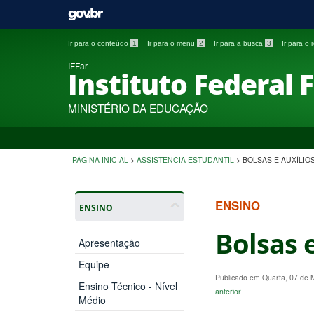
Ir para o conteúdo
1
Ir para o menu
2
Ir para a busca
3
Ir para o
IFFar
Instituto Federal 
MINISTÉRIO DA EDUCAÇÃO
PÁGINA INICIAL
>
ASSISTÊNCIA ESTUDANTIL
>
BOLSAS E AUXÍLIO
ENSINO
ENSINO
Bolsas 
Apresentação
Equipe
Publicado em Quarta, 07 de
Ensino Técnico - Nível
anterior
Médio