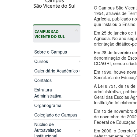
O Campus São Vicente 
1954, através de Term
Agrícola, publicado n
que instalou o Ensino 
CAMPUS SAO
Em 25 de janeiro de 1
VICENTE DO SUL
Agrícola. No ano segu
orientação didático-p
Sobre o Campus
Em 28 de fevereiro de
denominação de Escola
Cursos
COAGRI, sendo criada,
Calendário Acadêmico
Em 1990, houve nova r
Secretaria de Educaçã
Contatos
A Lei 8.731, de 16 d
Estrutura
administrativa, patrim
Administrativa
Geral das Escolas Ag
Instituição foi elabo
Organograma
Em 13 de novembro de 
Colegiado de Campus
de novembro de 2002,
Federal de Educação 
Núcleo de
Autoavaliação
Em 2006, o Decreto nº
Institucional
definitivamente, os C