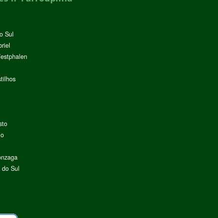
o Sul
riel
Westphalen
tilhos
sto
lo
onzaga
 do Sul