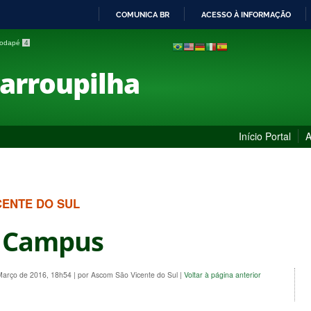
COMUNICA BR
ACESSO À INFORMAÇÃO
IR
 rodapé
4
PARA
O
Farroupilha
CONTEÚDO
Início Portal
A
CENTE DO SUL
o Campus
 Março de 2016, 18h54
|
por Ascom São Vicente do Sul
|
Voltar à página anterior