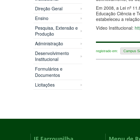
Em 2008, a Lei nº 11.
Direção Geral
Educação Ciência e Te
Ensino
estabeleceu a relação
Vídeo Institucional:
ht
Pesquisa, Extensão e
Produção
Administração
registrado em:
Campus Sã
Desenvolvimento
Institucional
Formulários e
Documentos
Licitações
IF Farroupilha
Menu de R