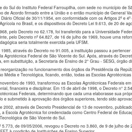
do Sul do Instituto Federal Farroupilha, com sede no município de S
o de Acordo firmado entre a União e o então município de General Va
o Diário Oficial de 30/11/1954, em conformidade com os Artigos 2º e 4º
Agrícola no Brasil, e os dispositivos do Decreto Lei 9.613, de 20 de ag
968, pelo Decreto no 62.178, foi transferido para a Universidade Fed
inte, pelo Decreto nº 64.827, de 16 de julho de 1969, houve uma refo
edagógica seria totalmente exercida pela UFSM.
 1985, através do Decreto no 91.005, a instituição passou a pertenc
 Agrotécnica Federal de São Vicente do Sul. Após, através do Decreto
 em substituição, a Secretaria de Ensino de 2° Grau - SESG, órgão di
eorganização no funcionamento dos órgãos da Presidência da Repúblic
o Média e Tecnológica, ficando, então, todas as Escolas Agrotécnicas
e novembro de 1993, transformou as Escolas Agrotécnicas Federais em
onial, financeira e disciplinar. Em 15 de abril de 1998, o Decreto n° 2
rotécnicas Federais, determinando que cada uma elaborasse sua próp
rado e submetido à aprovação dos órgãos superiores, tendo sido aprova
2002, através de Decreto Presidencial de 13 de novembro, publicado no
 a Escola Agrotécnica foi credenciada como Centro Federal de Educ
Tecnológica de São Vicente do Sul.
 5.773, de 09/05/2006, revogou o Decreto no 3.860, de 9 de julho de 
EFET à condição de Instituições de Ensino Superior.