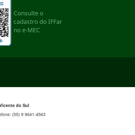
Vicente do Sul
efone: (55) 9 9641-4563