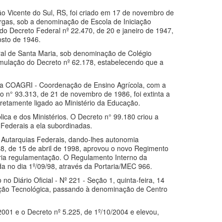
ão Vicente do Sul, RS, foi criado em 17 de novembro de
rgas, sob a denominação de Escola de Iniciação
 do Decreto Federal nº 22.470, de 20 e janeiro de 1947,
osto de 1946.
eral de Santa Maria, sob denominação de Colégio
rmulação do Decreto nº 62.178, estabelecendo que a
er a COAGRI - Coordenação de Ensino Agrícola, com a
 n° 93.313, de 21 de novembro de 1986, foi extinta a
retamente ligado ao Ministério da Educação.
a e dos Ministérios. O Decreto n° 99.180 criou a
 Federais a ela subordinadas.
 Autarquias Federais, dando-lhes autonomia
.548, de 15 de abril de 1998, aprovou o novo Regimento
ria regulamentação. O Regulamento Interno da
da no dia 1º/09/98, através da Portaria/MEC 966.
 Diário Oficial - Nº 221 - Seção 1, quinta-feira, 14
ação Tecnológica, passando à denominação de Centro
2001 e o Decreto nº 5.225, de 1º/10/2004 e elevou,