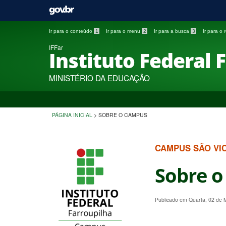
Ir para o conteúdo
1
Ir para o menu
2
Ir para a busca
3
Ir para o
IFFar
Instituto Federal 
MINISTÉRIO DA EDUCAÇÃO
PÁGINA INICIAL
>
SOBRE O CAMPUS
CAMPUS SÃO VI
Sobre 
Publicado em Quarta, 02 de