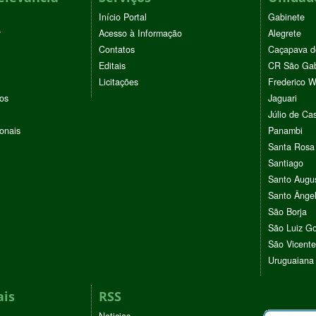
Início Portal
Gabinete
r
Acesso à Informação
Alegrete
Contatos
Caçapava d
Editais
CR São Gab
Licitações
Frederico 
vos
Jaguari
Júlio de Cas
ionais
Panambi
Santa Rosa
Santiago
Santo Augu
Santo Ânge
São Borja
São Luiz G
São Vicente
Uruguaiana
ais
RSS