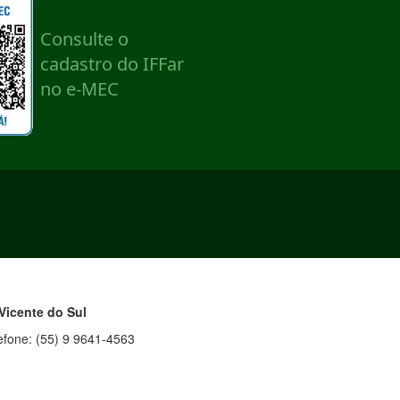
Vicente do Sul
efone: (55) 9 9641-4563