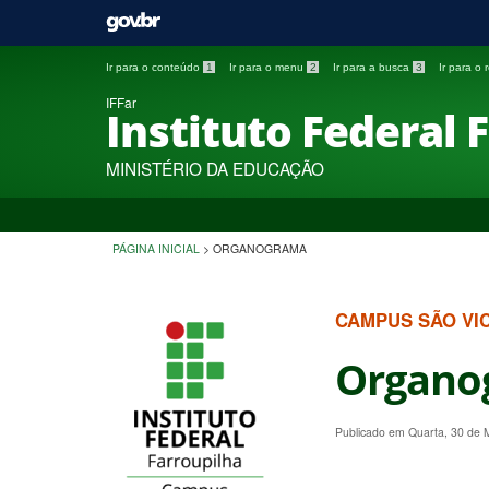
Ir para o conteúdo
1
Ir para o menu
2
Ir para a busca
3
Ir para o
IFFar
Instituto Federal 
MINISTÉRIO DA EDUCAÇÃO
PÁGINA INICIAL
>
ORGANOGRAMA
CAMPUS SÃO VI
Organo
Publicado em Quarta, 30 de