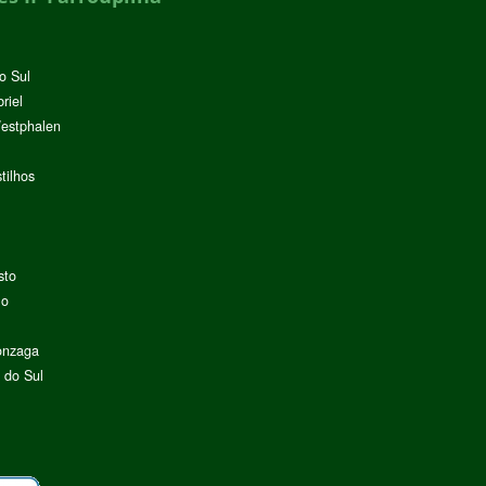
o Sul
riel
Westphalen
tilhos
sto
lo
onzaga
 do Sul