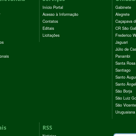
Início Portal
Gabinete
r
Acesso à Informação
Alegrete
Contatos
Caçapava d
Editais
CR São Gab
Licitações
Frederico 
vos
Jaguari
Júlio de Cas
ionais
Panambi
Santa Rosa
Santiago
Santo Augu
Santo Ânge
São Borja
São Luiz G
São Vicente
Uruguaiana
ais
RSS