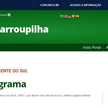
COMUNICA BR
ACESSO À INFORMAÇÃO
IR
 rodapé
4
PARA
O
Farroupilha
CONTEÚDO
Início Portal
A
CENTE DO SUL
grama
 Março de 2016, 15h21
|
por Ascom São Vicente do Sul
|
Voltar à página anterior