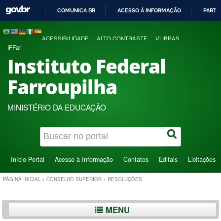
COMUNICA BR
ACESSO À INFORMAÇÃO
PARTI
IR
PARA
ACESSIBILIDADE
ALTO CONTRASTE
VLIBRAS
O
IFFar
CONTEÚDO
Instituto Federal
Farroupilha
MINISTÉRIO DA EDUCAÇÃO
Início Portal
Acesso à Informação
Contatos
Editais
Licitações
PÁGINA INICIAL
>
CONSELHO SUPERIOR
>
RESOLUÇÕES
MENU