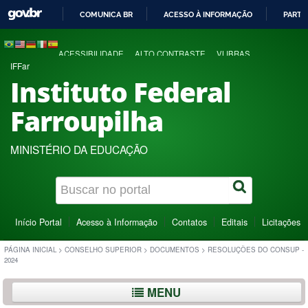
COMUNICA BR
ACESSO À INFORMAÇÃO
PARTI
IR
PARA
ACESSIBILIDADE
ALTO CONTRASTE
VLIBRAS
O
IFFar
CONTEÚDO
Instituto Federal
Farroupilha
MINISTÉRIO DA EDUCAÇÃO
Início Portal
Acesso à Informação
Contatos
Editais
Licitações
PÁGINA INICIAL
>
CONSELHO SUPERIOR
>
DOCUMENTOS
>
RESOLUÇÕES DO CONSUP -
2024
MENU