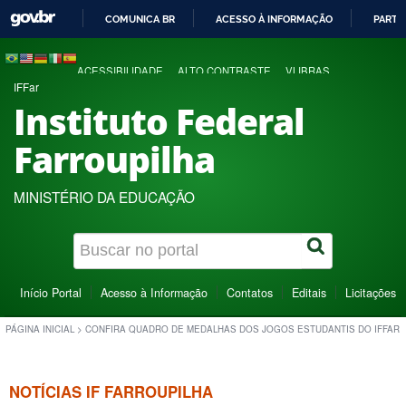
COMUNICA BR
ACESSO À INFORMAÇÃO
PARTI
IR
PARA
ACESSIBILIDADE
ALTO CONTRASTE
VLIBRAS
O
IFFar
CONTEÚDO
Instituto Federal
Farroupilha
MINISTÉRIO DA EDUCAÇÃO
Início Portal
Acesso à Informação
Contatos
Editais
Licitações
PÁGINA INICIAL
>
CONFIRA QUADRO DE MEDALHAS DOS JOGOS ESTUDANTIS DO IFFAR
NOTÍCIAS IF FARROUPILHA