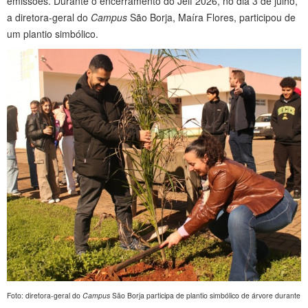
emissões. Durante o encerramento do Jeif 2026, no dia 3 de julho,
a diretora-geral do
Campus
São Borja, Maíra Flores, participou de
um plantio simbólico.
Foto: diretora-geral do
Campus
São Borja participa de plantio simbólico de árvore durante