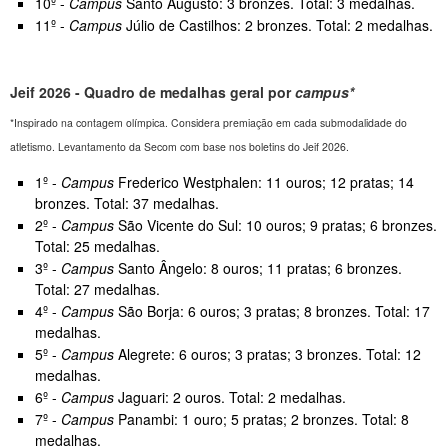
10º -
Campus
Santo Augusto: 3 bronzes. Total: 3 medalhas.
11º -
Campus
Júlio de Castilhos: 2 bronzes. Total: 2 medalhas.
Jeif 2026 - Quadro de medalhas geral por
campus*
*Inspirado na contagem olímpica. Considera premiação em cada submodalidade do
atletismo. Levantamento da Secom com base nos boletins do Jeif 2026.
1º -
Campus
Frederico Westphalen: 11 ouros; 12 pratas; 14
bronzes. Total: 37 medalhas.
2º -
Campus
São Vicente do Sul: 10 ouros; 9 pratas; 6 bronzes.
Total: 25 medalhas.
3º -
Campus
Santo Ângelo: 8 ouros; 11 pratas; 6 bronzes.
Total: 27 medalhas.
4º -
Campus
São Borja: 6 ouros; 3 pratas; 8 bronzes. Total: 17
medalhas.
5º -
Campus
Alegrete: 6 ouros; 3 pratas; 3 bronzes. Total: 12
medalhas.
6º -
Campus
Jaguari: 2 ouros. Total: 2 medalhas.
7º -
Campus
Panambi: 1 ouro; 5 pratas; 2 bronzes. Total: 8
medalhas.