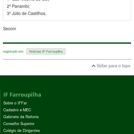
2º Panambi;
3º Júlio de Castilhos.
Secom
registrado em:
Notícias IF Farroupilha
Voltar para o topo
IF Farroupilha
Sobre o IFFar
Cadastro e-MEC
Gabinete da Reitoria
Conselho Superior
Colégio de Dirigentes