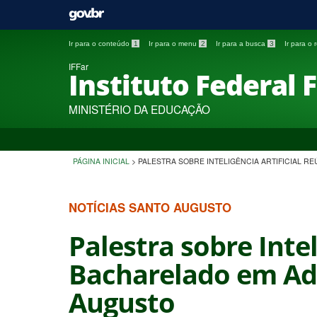
Ir para o conteúdo
1
Ir para o menu
2
Ir para a busca
3
Ir para o
IFFar
Instituto Federal 
MINISTÉRIO DA EDUCAÇÃO
PÁGINA INICIAL
>
PALESTRA SOBRE INTELIGÊNCIA ARTIFICIAL 
NOTÍCIAS SANTO AUGUSTO
Palestra sobre Inte
Bacharelado em Ad
Augusto