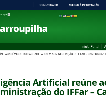
COMUNICA BR
ACESSO À INFORMAÇÃO
IR
 rodapé
4
PARA
O
Farroupilha
CONTEÚDO
Início Portal
A
REÚNE ACADÊMICOS DO BACHARELADO EM ADMINISTRAÇÃO DO IFFAR – CAMPUS SAN
ligência Artificial reúne
ministração do IFFar – 