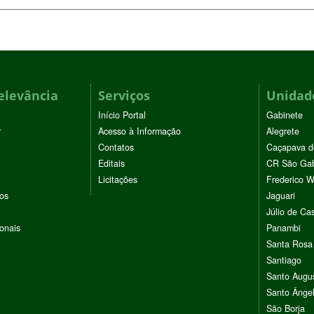
elevância
Serviços
Unidade
Início Portal
Gabinete
r
Acesso à Informação
Alegrete
Contatos
Caçapava d
Editais
CR São Gab
Licitações
Frederico 
vos
Jaguari
Júlio de Cas
ionais
Panambi
Santa Rosa
Santiago
Santo Augu
Santo Ânge
São Borja