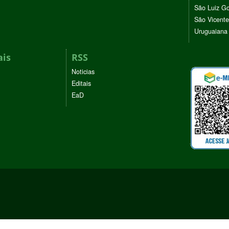
São Luiz G
São Vicente
Uruguaiana
ais
RSS
Noticias
Editais
EaD