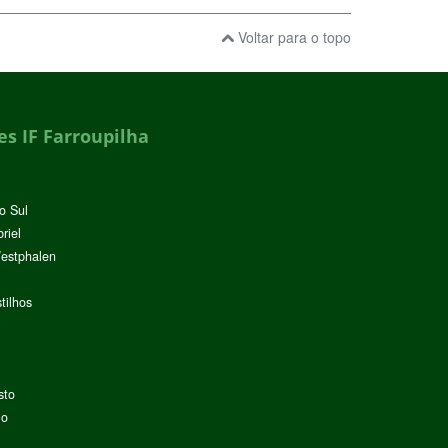
Voltar para o topo
s IF Farroupilha
o Sul
riel
Westphalen
tilhos
sto
lo