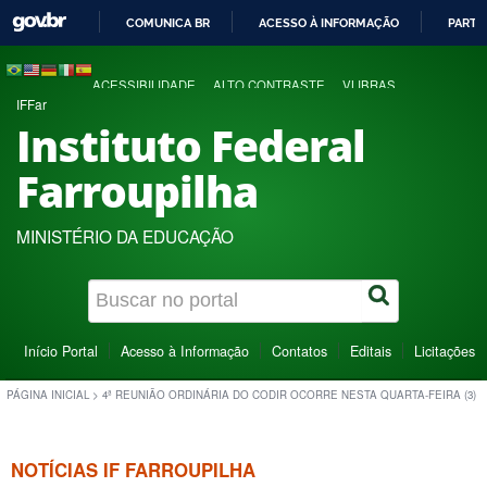
COMUNICA BR
ACESSO À INFORMAÇÃO
PARTI
IR
PARA
ACESSIBILIDADE
ALTO CONTRASTE
VLIBRAS
O
IFFar
CONTEÚDO
Instituto Federal
Farroupilha
MINISTÉRIO DA EDUCAÇÃO
Início Portal
Acesso à Informação
Contatos
Editais
Licitações
PÁGINA INICIAL
>
4ª REUNIÃO ORDINÁRIA DO CODIR OCORRE NESTA QUARTA-FEIRA (3)
NOTÍCIAS IF FARROUPILHA