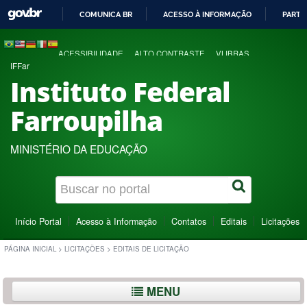
COMUNICA BR
ACESSO À INFORMAÇÃO
PARTI
IR
PARA
ACESSIBILIDADE
ALTO CONTRASTE
VLIBRAS
O
IFFar
CONTEÚDO
Instituto Federal
Farroupilha
MINISTÉRIO DA EDUCAÇÃO
Início Portal
Acesso à Informação
Contatos
Editais
Licitações
PÁGINA INICIAL
>
LICITAÇÕES
>
EDITAIS DE LICITAÇÃO
MENU