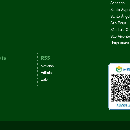
Santiago
Santo Augu
Santo Ânge
São Borja
São Luiz G
São Vicente
Uruguaiana
ais
RSS
Noticias
Editais
EaD