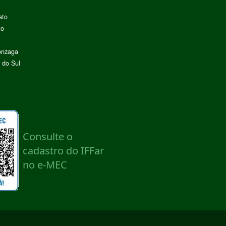
sto
lo
onzaga
 do Sul