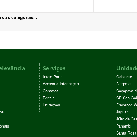
s as categorias...
elevância
Serviços
Unidade
Início Portal
Gabinete
r
Acesso à Informação
Alegrete
Contatos
Caçapava d
Editais
CR São Gab
Licitações
Frederico 
vos
Jaguari
Júlio de Cas
ionais
Panambi
Santa Rosa