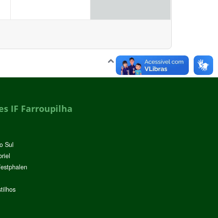
Voltar para o topo
s IF Farroupilha
o Sul
riel
Westphalen
tilhos