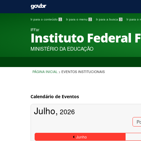
Ir para o conteúdo
1
Ir para o menu
2
Ir para a busca
3
Ir para o
IFFar
Instituto Federal 
MINISTÉRIO DA EDUCAÇÃO
PÁGINA INICIAL
>
EVENTOS INSTITUCIONAIS
Calendário de Eventos
Julho,
2026
P
Junho