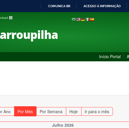
COMUNICA BR
ACESSO À INFORMAÇÃO
IR
 rodapé
4
PARA
O
Farroupilha
CONTEÚDO
Início Portal
A
or Ano
Por Mês
Por Semana
Hoje
Ir para o mês
Julho 2026