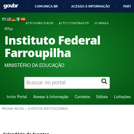
COMUNICA BR
ACESSO À INFORMAÇÃO
PARTI
IR
PARA
ACESSIBILIDADE
ALTO CONTRASTE
VLIBRAS
O
IFFar
CONTEÚDO
Instituto Federal
Farroupilha
MINISTÉRIO DA EDUCAÇÃO
Início Portal
Acesso à Informação
Contatos
Editais
Licitações
PÁGINA INICIAL
>
EVENTOS INSTITUCIONAIS