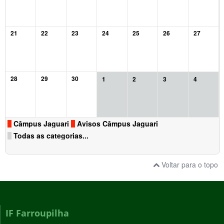
21
22
23
24
25
26
27
28
29
30
1
2
3
4
Câmpus Jaguari
Avisos Câmpus Jaguari
Todas as categorias...
Voltar para o topo
IF Farroupilha