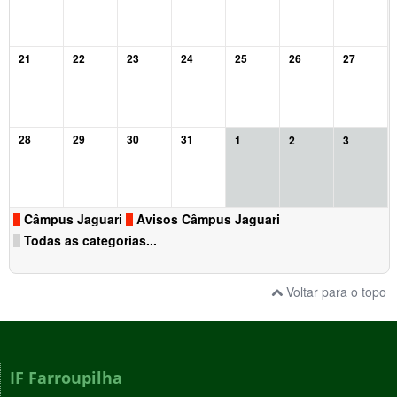
21
22
23
24
25
26
27
28
29
30
31
1
2
3
Câmpus Jaguari
Avisos Câmpus Jaguari
Todas as categorias...
Voltar para o topo
IF Farroupilha