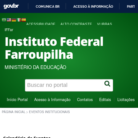
COMUNICA BR
ACESSO À INFORMAÇÃO
PARTI
IR
PARA
ACESSIBILIDADE
ALTO CONTRASTE
VLIBRAS
O
IFFar
CONTEÚDO
Instituto Federal
Farroupilha
MINISTÉRIO DA EDUCAÇÃO
Início Portal
Acesso à Informação
Contatos
Editais
Licitações
PÁGINA INICIAL
>
EVENTOS INSTITUCIONAIS