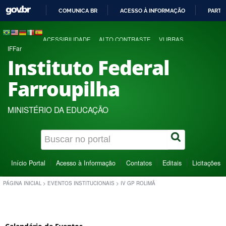
COMUNICA BR
ACESSO À INFORMAÇÃO
PARTI
IR
PARA
ACESSIBILIDADE
ALTO CONTRASTE
VLIBRAS
O
IFFar
CONTEÚDO
Instituto Federal
Farroupilha
MINISTÉRIO DA EDUCAÇÃO
Início Portal
Acesso à Informação
Contatos
Editais
Licitações
PÁGINA INICIAL
>
EVENTOS INSTITUCIONAIS
>
IV GP ROLIMÃ