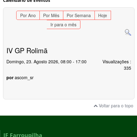
Calendário de Eventos
Por Ano
Por Mês
Por Semana
Hoje
Ir para o mês
IV GP Rolimã
Domingo, 23. Agosto 2026, 08:00 - 17:00
Visualizações
:
335
por
ascom_sr
Voltar para o topo
IF Farroupilha