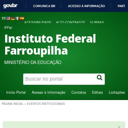
COMUNICA BR
ACESSO À INFORMAÇÃO
PARTI
IR
PARA
ACESSIBILIDADE
ALTO CONTRASTE
VLIBRAS
O
IFFar
CONTEÚDO
Instituto Federal
Farroupilha
MINISTÉRIO DA EDUCAÇÃO
Início Portal
Acesso à Informação
Contatos
Editais
Licitações
PÁGINA INICIAL
>
EVENTOS INSTITUCIONAIS
×