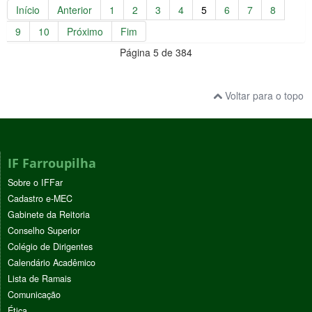
Início
Anterior
1
2
3
4
5
6
7
8
9
10
Próximo
Fim
Página 5 de 384
Voltar para o topo
IF Farroupilha
Sobre o IFFar
Cadastro e-MEC
Gabinete da Reitoria
Conselho Superior
Colégio de Dirigentes
Calendário Acadêmico
Lista de Ramais
Comunicação
Ética