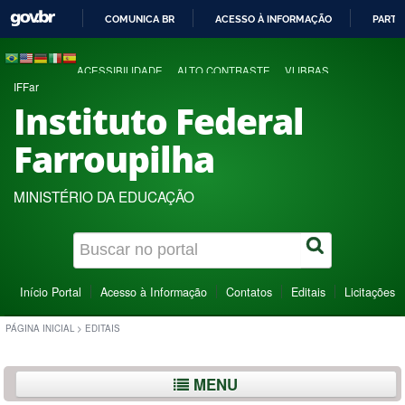
COMUNICA BR
ACESSO À INFORMAÇÃO
PARTI
IR
PARA
ACESSIBILIDADE
ALTO CONTRASTE
VLIBRAS
O
IFFar
CONTEÚDO
Instituto Federal
Farroupilha
MINISTÉRIO DA EDUCAÇÃO
Início Portal
Acesso à Informação
Contatos
Editais
Licitações
PÁGINA INICIAL
>
EDITAIS
MENU