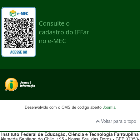
Desenvolvido com o CMS de código aberto
Joomla
Voltar para o topo
Instituto Federal de Educação, Ciência e Tecnologia
Farroupilha
Alameda Santiago do Chile, 195 - Nossa Sra. das Dores - CEP 97050-