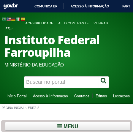
COMUNICA BR
ACESSO À INFORMAÇÃO
PARTI
IR
PARA
ACESSIBILIDADE
ALTO CONTRASTE
VLIBRAS
O
IFFar
CONTEÚDO
Instituto Federal
Farroupilha
MINISTÉRIO DA EDUCAÇÃO
Início Portal
Acesso à Informação
Contatos
Editais
Licitações
PÁGINA INICIAL
>
EDITAIS
MENU