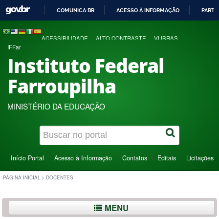
COMUNICA BR
ACESSO À INFORMAÇÃO
PARTI
IR
PARA
ACESSIBILIDADE
ALTO CONTRASTE
VLIBRAS
O
IFFar
CONTEÚDO
Instituto Federal
Farroupilha
MINISTÉRIO DA EDUCAÇÃO
Início Portal
Acesso à Informação
Contatos
Editais
Licitações
PÁGINA INICIAL
>
DOCENTES
MENU