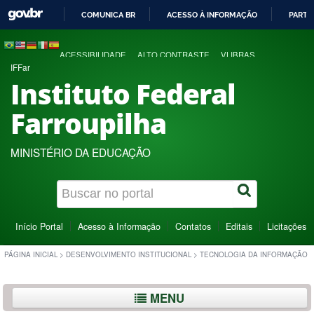
COMUNICA BR
ACESSO À INFORMAÇÃO
PARTI
IR
PARA
ACESSIBILIDADE
ALTO CONTRASTE
VLIBRAS
O
IFFar
CONTEÚDO
Instituto Federal
Farroupilha
MINISTÉRIO DA EDUCAÇÃO
Início Portal
Acesso à Informação
Contatos
Editais
Licitações
PÁGINA INICIAL
>
DESENVOLVIMENTO INSTITUCIONAL
>
TECNOLOGIA DA INFORMAÇÃO
MENU