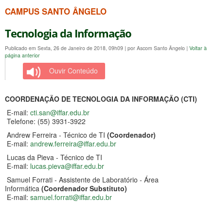
CAMPUS SANTO ÂNGELO
Tecnologia da Informação
Publicado em Sexta, 26 de Janeiro de 2018, 09h09
|
por Ascom Santo Ângelo
|
Voltar à
página anterior
Ouvir Conteúdo
COORDENAÇÃO DE TECNOLOGIA DA INFORMAÇÃO (CTI)
E-mail:
cti.san@iffar.edu.br
Telefone: (55) 3931-3922
Andrew Ferreira - Técnico de TI
(Coordenador)
E-mail:
andrew.ferreira@iffar.edu.br
Lucas da Pieva - Técnico de TI
E-mail:
lucas.pieva@iffar.edu.br
Samuel Forrati - Assistente de Laboratório - Área
Informática
(Coordenador Substituto)
E-mail:
samuel.forrati@iffar.edu.br