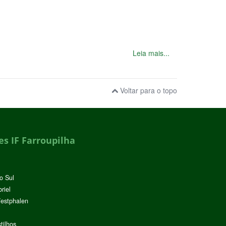
Leia mais...
Voltar para o topo
s IF Farroupilha
o Sul
riel
Westphalen
tilhos