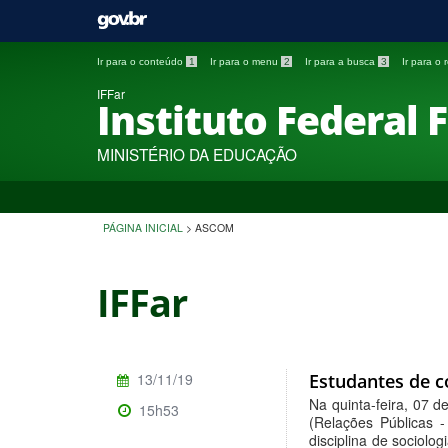
Ir para o conteúdo
1
Ir para o menu
2
Ir para a busca
3
Ir para o
IFFar
Instituto Federal 
MINISTÉRIO DA EDUCAÇÃO
PÁGINA INICIAL
>
ASCOM
IFFar
13/11/19
Estudantes de c
Na quinta-feira, 07 
15h53
(Relações Públicas -
disciplina de sociolo