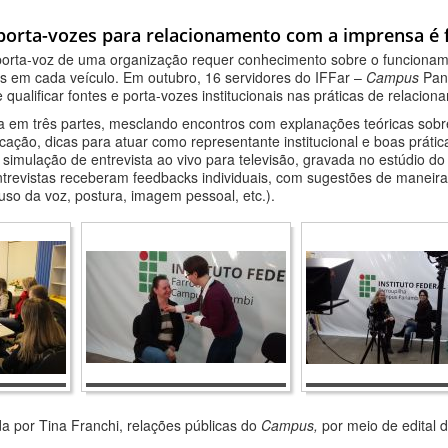
porta-vozes para relacionamento com a imprensa é f
porta-voz de uma organização requer conhecimento sobre o funcionam
es em cada veículo. Em outubro, 16 servidores do IFFar –
Campus
Pan
 e qualificar fontes e porta-vozes institucionais nas práticas de relaci
da em três partes, mesclando encontros com explanações teóricas sobre 
ação, dicas para atuar como representante institucional e boas práticas
 simulação de entrevista ao vivo para televisão, gravada no estúdio 
trevistas receberam feedbacks individuais, com sugestões de maneiras
so da voz, postura, imagem pessoal, etc.).
da por Tina Franchi, relações públicas do
Campus,
por meio de edital 