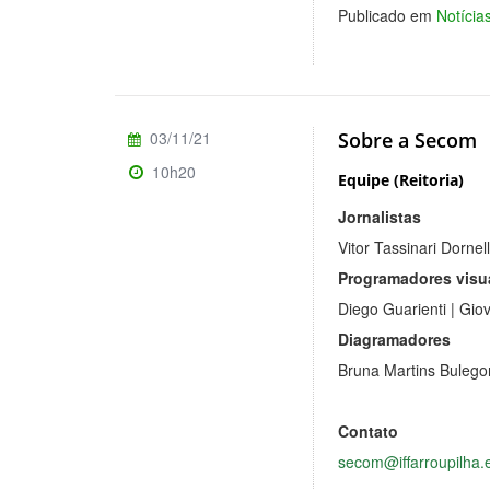
Publicado em
Notíci
03/11/21
Sobre a Secom
10h20
Equipe (Reitoria)
Jornalistas
Vitor Tassinari Dorne
Programadores visu
Diego Guarienti | Gio
Diagramadores
Bruna Martins Bulegon
Contato
secom@iffarroupilha.