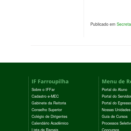
Publicado em
Secret
IF Farroupilha
Menu de R
Sobre o IFFar
Portal do Aluno
Cadastro e-MEC
Portal do Servido
Gabinete da Reitoria
Portal do Egresso
Conselho Superior
Nossas Unidades
Colégio de Dirigentes
Guia de Cursos
Calendário Acadêmico
Processos Seleti
Lista de Ramais
Concursos