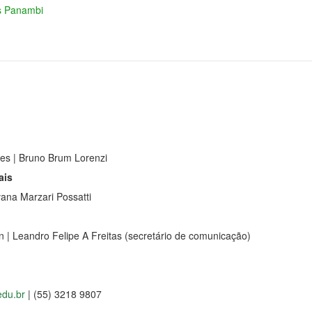
as Panambi
lles | Bruno Brum Lorenzi
ais
vana Marzari Possatti
 | Leandro Felipe A Freitas (secretário de comunicação)
edu.br
| (55) 3218 9807