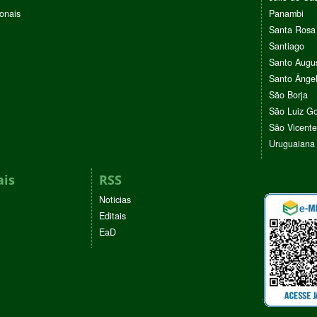
ionais
Panambi
Santa Rosa
Santiago
Santo Augu
Santo Ânge
São Borja
São Luiz G
São Vicente
Uruguaiana
ais
RSS
Noticias
Editais
EaD