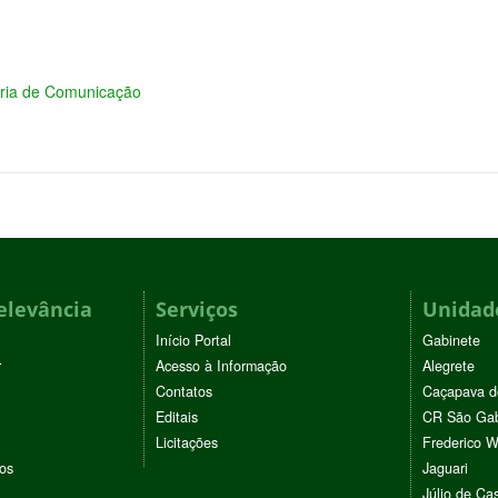
aria de Comunicação
elevância
Serviços
Unidade
Início Portal
Gabinete
r
Acesso à Informação
Alegrete
Contatos
Caçapava d
Editais
CR São Gab
Licitações
Frederico 
vos
Jaguari
Júlio de Cas