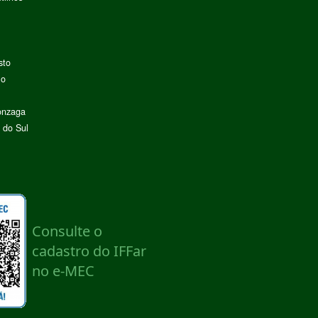
sto
lo
onzaga
 do Sul