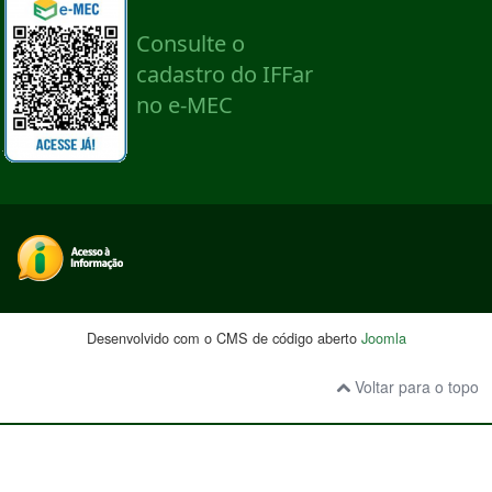
Desenvolvido com o CMS de código aberto
Joomla
Voltar para o topo