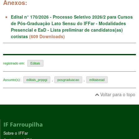
Anexos:
Edital n° 170/2026 - Processo Seletivo 2026/2 para Cursos
de Pós-Graduação Lato Sensu do IFFar - Modalidades
Presencial e EaD - Lista preliminar de candidatos(as)
cotistas
(609 Downloads)
registrado em:
Editais
Assunto(s):
editais_prppgi
,
posgraduacao
,
editaisead
Voltar para o topo
IF Farroupilha
Sobre o IFFar