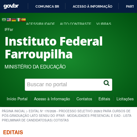
COMUNICA BR
ACESSO À INFORMAÇÃO
PARTI
IR
PARA
ACESSIBILIDADE
ALTO CONTRASTE
VLIBRAS
O
IFFar
CONTEÚDO
Instituto Federal
Farroupilha
MINISTÉRIO DA EDUCAÇÃO
Início Portal
Acesso à Informação
Contatos
Editais
Licitações
PÁGINA INICIAL
>
EDITAL N° 170/2026 - PROCESSO SELETIVO 2026/2 PARA CURSOS DE
PÓS-GRADUAÇÃO LATO SENSU DO IFFAR - MODALIDADES PRESENCIAL E EAD - LISTA
PRELIMINAR DE CANDIDATOS(AS) COTISTAS
EDITAIS